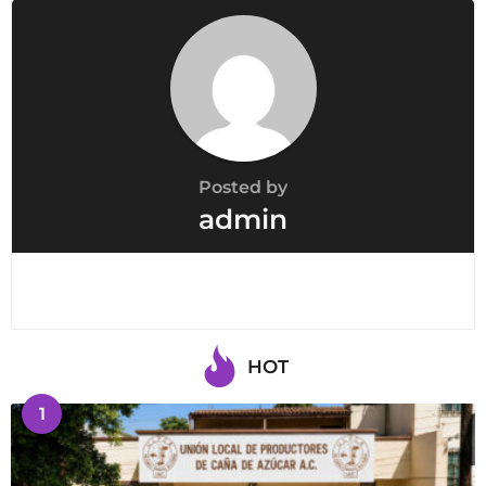
o
n
Posted by
admin
HOT
1