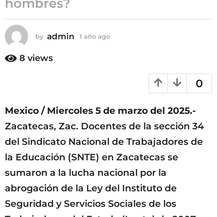
hombres?
ñ
o
a
admin
by
1 año ago
1
g
a
ñ
o
8
views
o
a
0
g
o
Mexico / Miercoles 5 de marzo del 2025.-
Zacatecas, Zac. Docentes de la sección 34
del Sindicato Nacional de Trabajadores de
la Educación (SNTE) en Zacatecas se
sumaron a la lucha nacional por la
abrogación de la Ley del Instituto de
Seguridad y Servicios Sociales de los