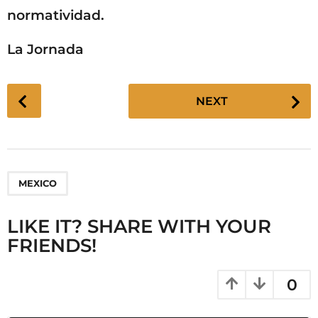
normatividad.
La Jornada
P
NEXT
o
s
t
P
MEXICO
a
g
LIKE IT? SHARE WITH YOUR
i
FRIENDS!
n
a
t
0
i