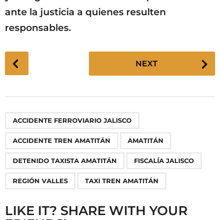
ante la justicia a quienes resulten
responsables.
P
NEXT
o
s
t
P
,
,
,
,
,
,
ACCIDENTE FERROVIARIO JALISCO
a
g
ACCIDENTE TREN AMATITÁN
AMATITÁN
i
n
DETENIDO TAXISTA AMATITÁN
FISCALÍA JALISCO
a
REGIÓN VALLES
TAXI TREN AMATITÁN
t
i
LIKE IT? SHARE WITH YOUR
o