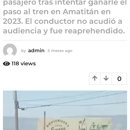
pasajero tras intentar ganarle el
5
paso al tren en Amatitán en
m
2023. El conductor no acudió a
e
s
audiencia y fue reaprehendido.
e
s
a
admin
by
5 meses ago
5
g
m
e
o
118
views
s
e
0
s
a
g
o