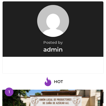
a
t
i
o
n
Posted by
admin
HOT
1