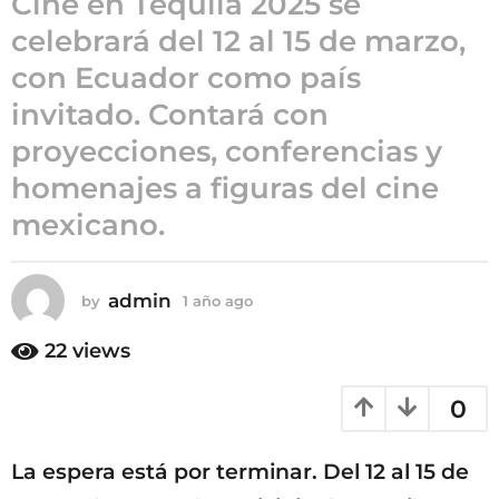
Cine en Tequila 2025 se
ñ
celebrará del 12 al 15 de marzo,
o
con Ecuador como país
a
g
invitado. Contará con
o
proyecciones, conferencias y
homenajes a figuras del cine
mexicano.
admin
by
1 año ago
1
a
ñ
22
views
o
a
0
g
o
La espera está por terminar. Del 12 al 15 de