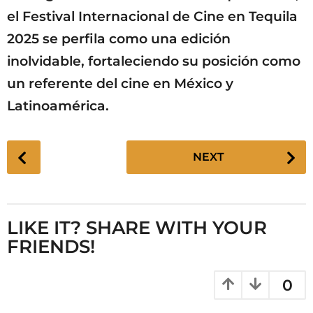
el Festival Internacional de Cine en Tequila
2025 se perfila como una edición
inolvidable, fortaleciendo su posición como
un referente del cine en México y
Latinoamérica.
P
NEXT
o
s
t
P
LIKE IT? SHARE WITH YOUR
a
FRIENDS!
g
i
0
n