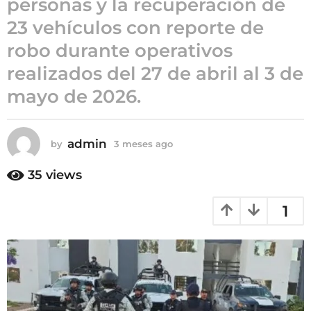
personas y la recuperación de
3
23 vehículos con reporte de
m
robo durante operativos
e
s
realizados del 27 de abril al 3 de
e
mayo de 2026.
s
a
g
admin
by
3 meses ago
3
o
m
e
35
views
s
e
1
s
a
g
o