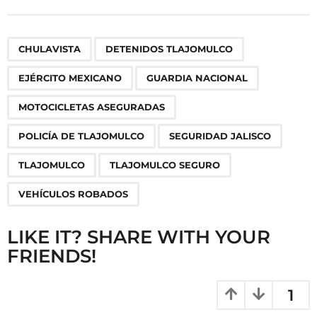
t
P
,
,
,
,
,
,
,
,
,
CHULAVISTA
DETENIDOS TLAJOMULCO
a
g
EJÉRCITO MEXICANO
GUARDIA NACIONAL
i
n
MOTOCICLETAS ASEGURADAS
a
POLICÍA DE TLAJOMULCO
SEGURIDAD JALISCO
t
i
TLAJOMULCO
TLAJOMULCO SEGURO
o
VEHÍCULOS ROBADOS
n
LIKE IT? SHARE WITH YOUR
FRIENDS!
1