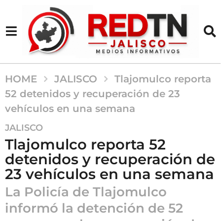
HOME
JALISCO
Tlajomulco reporta
52 detenidos y recuperación de 23
vehículos en una semana
3
JALISCO
m
Tlajomulco reporta 52
e
detenidos y recuperación de
s
23 vehículos en una semana
e
s
La Policía de Tlajomulco
a
informó la detención de 52
g
o