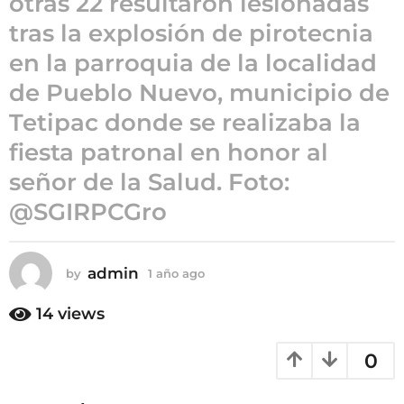
otras 22 resultaron lesionadas
ñ
tras la explosión de pirotecnia
o
en la parroquia de la localidad
a
g
de Pueblo Nuevo, municipio de
o
Tetipac donde se realizaba la
fiesta patronal en honor al
señor de la Salud. Foto:
@SGIRPCGro
admin
by
1 año ago
1
a
ñ
14
views
o
a
0
g
o