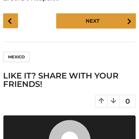
P
NEXT
o
s
t
P
MEXICO
a
g
LIKE IT? SHARE WITH YOUR
i
FRIENDS!
n
a
t
0
i
o
n