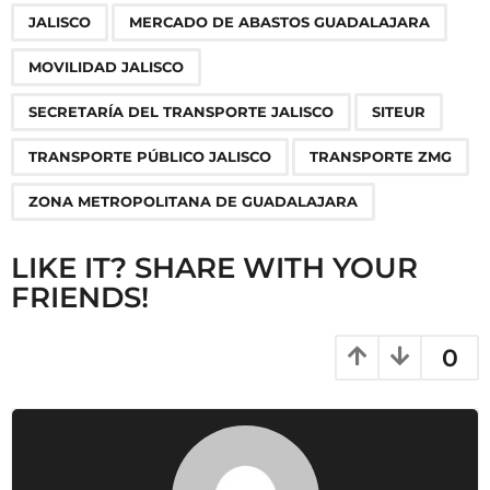
g
JALISCO
MERCADO DE ABASTOS GUADALAJARA
i
n
MOVILIDAD JALISCO
a
SECRETARÍA DEL TRANSPORTE JALISCO
SITEUR
t
i
TRANSPORTE PÚBLICO JALISCO
TRANSPORTE ZMG
o
ZONA METROPOLITANA DE GUADALAJARA
n
LIKE IT? SHARE WITH YOUR
FRIENDS!
0