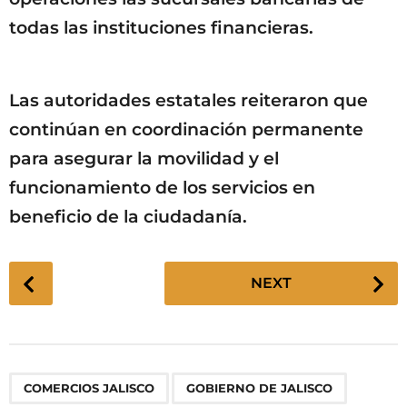
todas las instituciones financieras.
Las autoridades estatales reiteraron que
continúan en coordinación permanente
para asegurar la movilidad y el
funcionamiento de los servicios en
beneficio de la ciudadanía.
P
NEXT
o
s
t
P
,
,
,
,
,
,
,
,
,
COMERCIOS JALISCO
GOBIERNO DE JALISCO
a