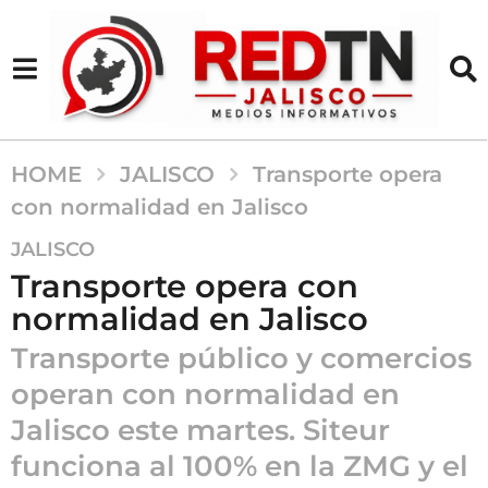
HOME
JALISCO
Transporte opera
con normalidad en Jalisco
5
JALISCO
m
Transporte opera con
e
normalidad en Jalisco
s
e
Transporte público y comercios
s
operan con normalidad en
a
Jalisco este martes. Siteur
g
o
funciona al 100% en la ZMG y el
5