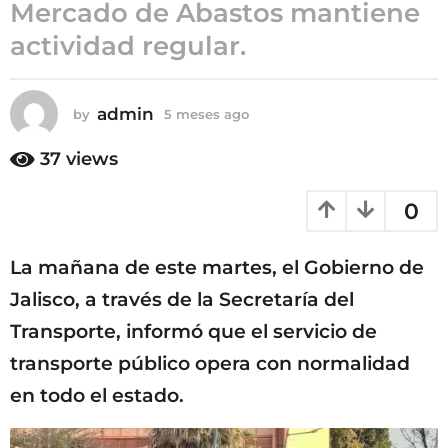
Mercado de Abastos mantiene
m
actividad regular.
e
s
e
s
admin
by
5 meses ago
5
m
a
e
37
views
g
s
o
e
0
s
a
g
La mañana de este martes, el Gobierno de
o
Jalisco, a través de la Secretaría del
Transporte, informó que el servicio de
transporte público opera con normalidad
en todo el estado.