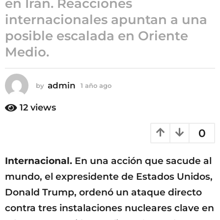
en Irán. Reacciones
ñ
internacionales apuntan a una
o
posible escalada en Oriente
a
g
Medio.
o
admin
by
1 año ago
1
a
ñ
12
views
o
a
0
g
o
Internacional.
En una acción que sacude al
mundo, el expresidente de Estados Unidos,
Donald Trump, ordenó un ataque directo
contra tres instalaciones nucleares clave en