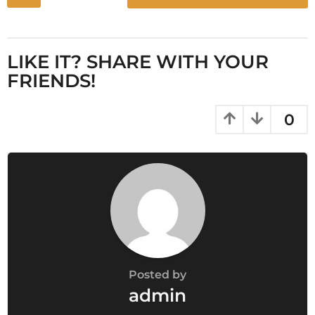
o
s
t
P
LIKE IT? SHARE WITH YOUR
a
FRIENDS!
g
i
0
n
a
t
i
o
n
Posted by
admin