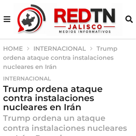
HOME
INTERNACIONAL
Trump
ordena ataque contra instalaciones
nucleares en Irán
1
INTERNACIONAL
a
Trump ordena ataque
ñ
contra instalaciones
o
nucleares en Irán
a
g
Trump ordena un ataque
o
contra instalaciones nucleares
1
a