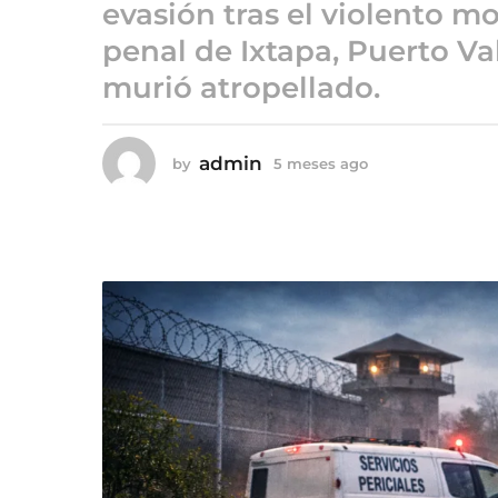
5
evasión tras el violento mo
m
penal de Ixtapa, Puerto Va
e
murió atropellado.
s
e
s
admin
by
5 meses ago
5
a
m
g
e
o
s
e
s
a
g
o