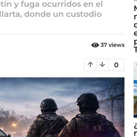
tín y fuga ocurridos en el
llarta, donde un custodio
37
views
0