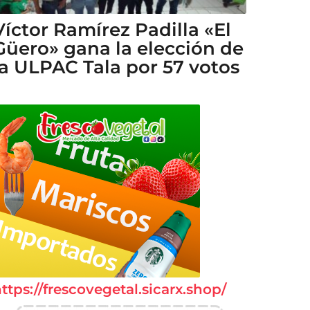
Víctor Ramírez Padilla «El
Güero» gana la elección de
la ULPAC Tala por 57 votos
ttps://frescovegetal.sicarx.shop/