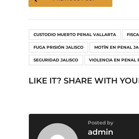
o
s
t
P
,
a
CUSTODIO MUERTO PENAL VALLARTA
FISCA
g
FUGA PRISIÓN JALISCO
MOTÍN EN PENAL JA
i
n
SEGURIDAD JALISCO
VIOLENCIA EN PENAL
a
t
LIKE IT? SHARE WITH YOU
i
o
n
Posted by
admin