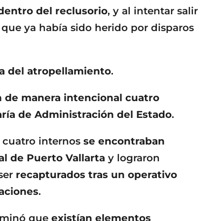
dentro del reclusorio
, y al intentar salir
 que ya había sido herido por disparos
a del atropellamiento
.
 de manera intencional cuatro
aría de Administración del Estado
.
s cuatro internos
se encontraban
l de Puerto Vallarta
y lograron
ser
recapturados tras un operativo
raciones
.
erminó que
existían elementos