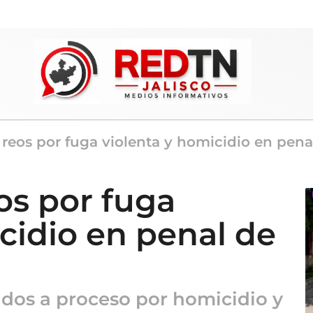
 reos por fuga violenta y homicidio en penal
os por fuga
cidio en penal de
ados a proceso por homicidio y