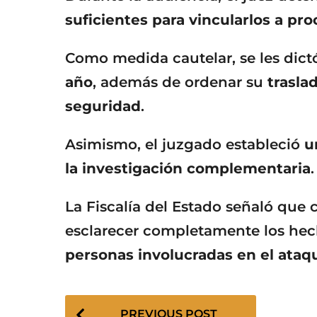
suficientes para vincularlos a pr
Como medida cautelar, se les dic
año
, además de ordenar su
trasla
seguridad
.
Asimismo, el juzgado estableció
u
la investigación complementaria
.
La Fiscalía del Estado señaló que 
esclarecer completamente los he
personas involucradas en el ataqu
P
PREVIOUS POST