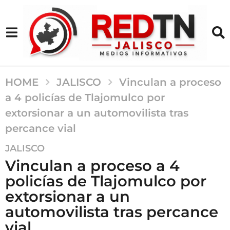
HOME
JALISCO
Vinculan a proceso
a 4 policías de Tlajomulco por
extorsionar a un automovilista tras
percance vial
1
JALISCO
2
Vinculan a proceso a 4
m
policías de Tlajomulco por
e
extorsionar a un
s
e
automovilista tras percance
s
vial