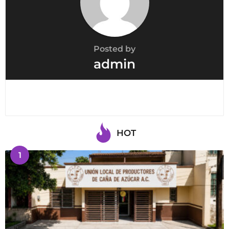
o
n
Posted by
admin
HOT
1