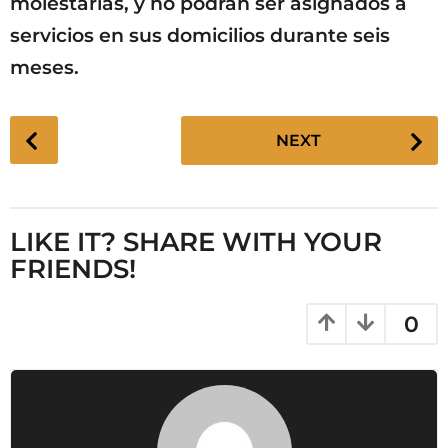
molestarlas, y no podrán ser asignados a
servicios en sus domicilios durante seis
meses.
P
NEXT
o
s
t
P
LIKE IT? SHARE WITH YOUR
a
FRIENDS!
g
i
0
n
a
t
i