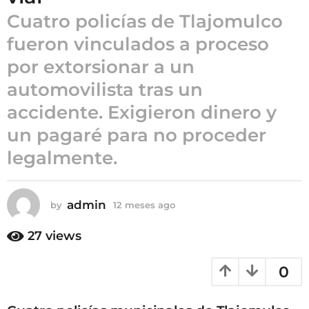
a
Cuatro policías de Tlajomulco
g
o
fueron vinculados a proceso
1
por extorsionar a un
2
automovilista tras un
m
e
accidente. Exigieron dinero y
s
un pagaré para no proceder
e
s
legalmente.
a
g
o
admin
by
12 meses ago
1
2
m
27
views
e
s
0
e
s
a