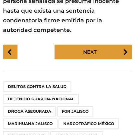
persona señalada se presume inocente
hasta que exista una sentencia
condenatoria firme emitida por la
autoridad competente.
P
NEXT
o
s
t
P
,
,
,
,
,
,
,
,
DELITOS CONTRA LA SALUD
a
g
DETENIDO GUARDIA NACIONAL
i
n
DROGA ASEGURADA
FGR JALISCO
a
MARIHUANA JALISCO
NARCOTRÁFICO MÉXICO
t