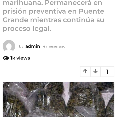
marihuana. Permanecerá en
m
prisión preventiva en Puente
e
s
Grande mientras continúa su
e
proceso legal.
s
a
g
admin
by
4 meses ago
4
o
m
e
1k
views
s
e
1
s
a
g
o