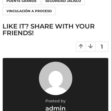
i
PUENTE GRANDE
SEGURIDAD JALISCO
o
VINCULACIÓN A PROCESO
n
LIKE IT? SHARE WITH YOUR
FRIENDS!
1
Posted by
admin