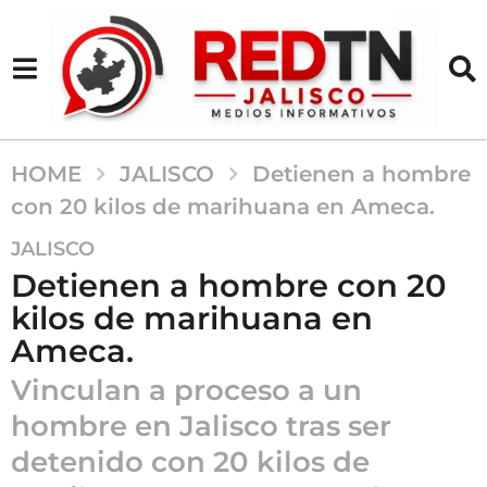
HOME
JALISCO
Detienen a hombre
con 20 kilos de marihuana en Ameca.
4
JALISCO
m
Detienen a hombre con 20
e
kilos de marihuana en
s
Ameca.
e
s
Vinculan a proceso a un
a
hombre en Jalisco tras ser
g
o
detenido con 20 kilos de
4