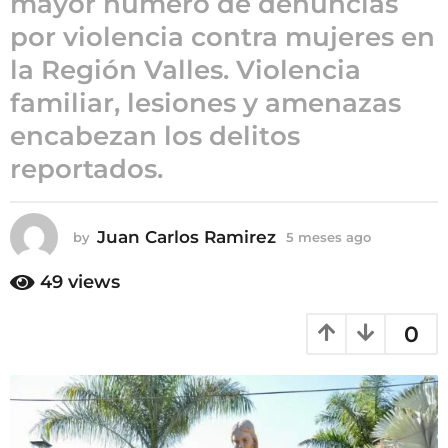
mayor número de denuncias
5
por violencia contra mujeres en
m
la Región Valles. Violencia
e
s
familiar, lesiones y amenazas
e
encabezan los delitos
s
reportados.
a
g
o
Juan Carlos Ramirez
by
5 meses ago
5
m
e
49
views
s
e
0
s
a
g
o