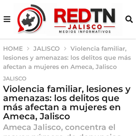
HOME
JALISCO
Violencia familiar,
lesiones y amenazas: los delitos que más
afectan a mujeres en Ameca, Jalisco
5
JALISCO
m
Violencia familiar, lesiones y
e
amenazas: los delitos que
s
más afectan a mujeres en
e
s
Ameca, Jalisco
a
Ameca Jalisco, concentra el
g
o