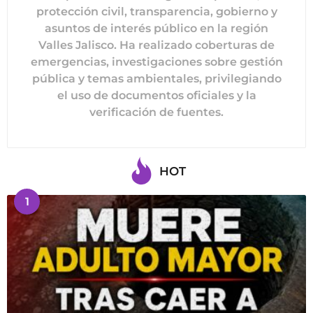
protección civil, transparencia, gobierno y
asuntos de interés público en la región
Valles Jalisco. Ha realizado coberturas de
emergencias, investigaciones sobre gestión
pública y temas ambientales, privilegiando
el uso de documentos oficiales y la
verificación de fuentes.
HOT
1