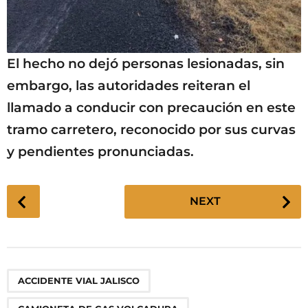
El hecho no dejó personas lesionadas, sin
embargo, las autoridades reiteran el
llamado a conducir con precaución en este
tramo carretero, reconocido por sus curvas
y pendientes pronunciadas.
P
NEXT
o
s
t
P
,
,
,
,
,
,
ACCIDENTE VIAL JALISCO
a
g