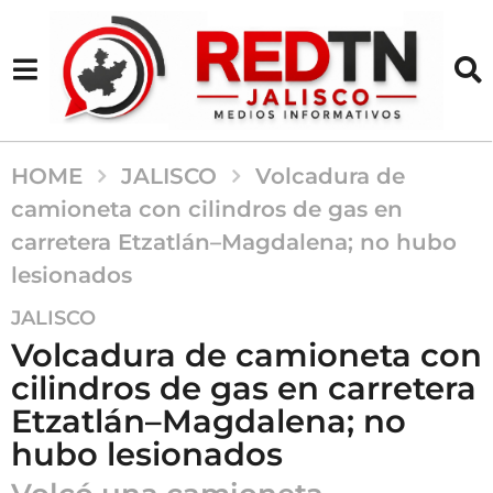
HOME
JALISCO
Volcadura de
camioneta con cilindros de gas en
carretera Etzatlán–Magdalena; no hubo
lesionados
6
JALISCO
m
Volcadura de camioneta con
e
cilindros de gas en carretera
s
Etzatlán–Magdalena; no
e
s
hubo lesionados
a