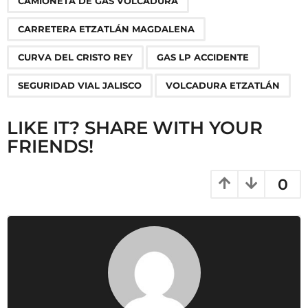
CAMIONETA DE GAS VOLCADURA
i
n
CARRETERA ETZATLÁN MAGDALENA
a
CURVA DEL CRISTO REY
GAS LP ACCIDENTE
t
i
SEGURIDAD VIAL JALISCO
VOLCADURA ETZATLÁN
o
n
LIKE IT? SHARE WITH YOUR
FRIENDS!
0