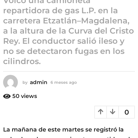
Volcó una camioneta
g
repartidora de gas L.P. en la
o
6
carretera Etzatlán–Magdalena,
m
a la altura de la Curva del Cristo
e
s
Rey. El conductor salió ileso y
e
no se detectaron fugas en los
s
cilindros.
a
g
o
admin
by
6 meses ago
6
m
e
50
views
s
e
0
s
a
g
La mañana de este martes se registró la
o