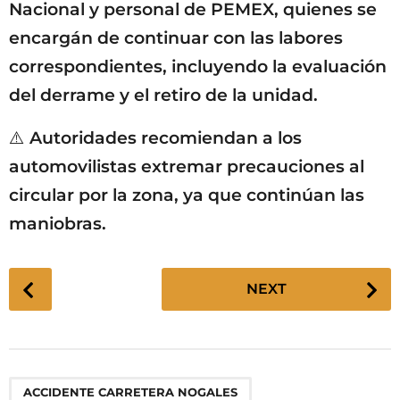
Nacional y personal de PEMEX, quienes se
encargán de continuar con las labores
correspondientes, incluyendo la evaluación
del derrame y el retiro de la unidad.
⚠️ Autoridades recomiendan a los
automovilistas extremar precauciones al
circular por la zona, ya que continúan las
maniobras.
P
NEXT
o
s
t
P
,
,
,
,
,
,
,
ACCIDENTE CARRETERA NOGALES
a