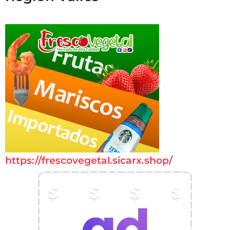
https://frescovegetal.sicarx.shop/