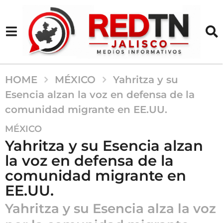
HOME
MÉXICO
Yahritza y su
Esencia alzan la voz en defensa de la
comunidad migrante en EE.UU.
1
MÉXICO
a
Yahritza y su Esencia alzan
ñ
la voz en defensa de la
o
comunidad migrante en
a
g
EE.UU.
o
Yahritza y su Esencia alza la voz
1
a