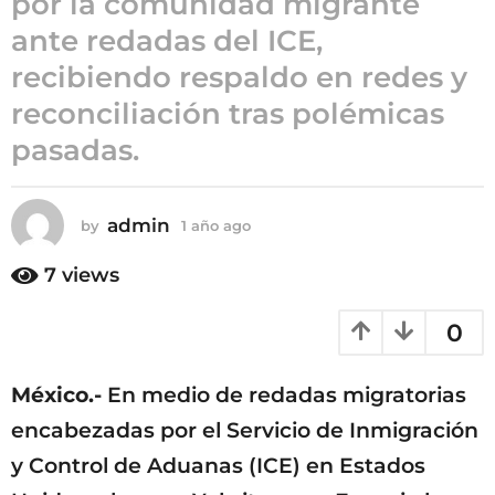
por la comunidad migrante
ñ
ante redadas del ICE,
o
recibiendo respaldo en redes y
a
g
reconciliación tras polémicas
o
pasadas.
admin
by
1 año ago
1
a
ñ
7
views
o
a
0
g
o
México.-
En medio de redadas migratorias
encabezadas por el Servicio de Inmigración
y Control de Aduanas (ICE) en Estados