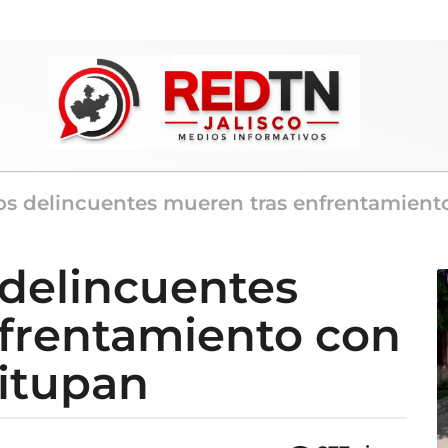
os delincuentes mueren tras enfrentamient
 delincuentes
frentamiento con
uitupan