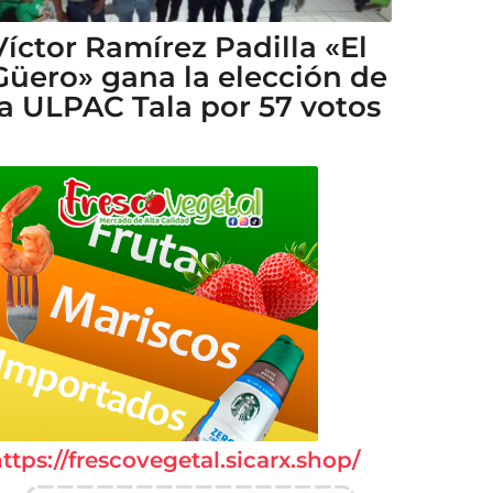
Víctor Ramírez Padilla «El
Güero» gana la elección de
la ULPAC Tala por 57 votos
ttps://frescovegetal.sicarx.shop/