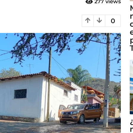
277
views
0