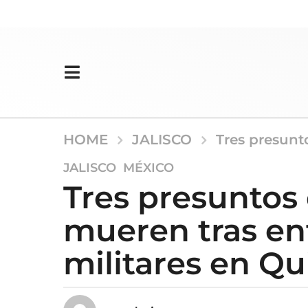
HOME
JALISCO
Tres presunt
2
,
JALISCO
MÉXICO
m
Tres presuntos
e
s
mueren tras en
e
s
militares en Q
a
g
o