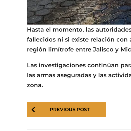
Hasta el momento, las autoridades
fallecidos ni si existe relación co
región limítrofe entre Jalisco y M
Las investigaciones continúan para
las armas aseguradas y las activid
zona.
P
PREVIOUS POST
o
s
t