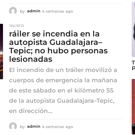
by
admin
4 semanas ago
4
s
e
JALISCO
m
ráiler se incendia en la
a
n
autopista Guadalajara–
a
Tepic; no hubo personas
s
lesionadas
a
T
g
P
o
El incendio de un tráiler movilizó a
cuerpos de emergencia la mañana
de este sábado en el kilómetro 55
de la autopista Guadalajara–Tepic,
en dirección...
by
admin
4 semanas ago
4
s