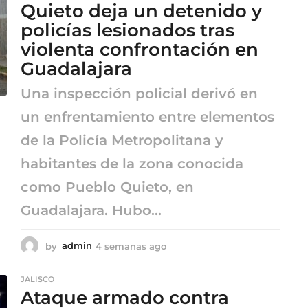
n
Quieto deja un detenido y
a
policías lesionados tras
s
violenta confrontación en
a
g
Guadalajara
o
Una inspección policial derivó en
un enfrentamiento entre elementos
de la Policía Metropolitana y
habitantes de la zona conocida
como Pueblo Quieto, en
Guadalajara. Hubo...
by
admin
4 semanas ago
4
s
e
JALISCO
m
Ataque armado contra
a