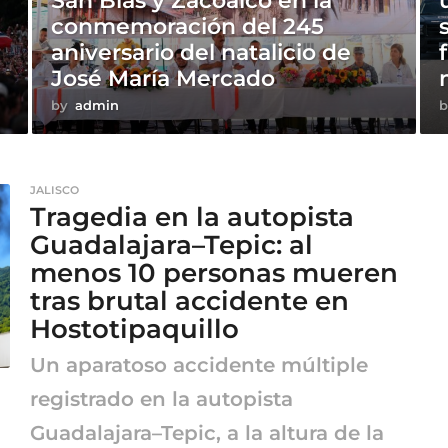
San Blas y Zacoalco en la
conmemoración del 245
aniversario del natalicio de
José María Mercado
by
admin
b
JALISCO
Tragedia en la autopista
Guadalajara–Tepic: al
menos 10 personas mueren
tras brutal accidente en
Hostotipaquillo
Un aparatoso accidente múltiple
registrado en la autopista
Guadalajara–Tepic, a la altura de la