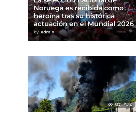
La selección nacional de
Noruega es recibida como
heroína tras su histórica
actuación en el Mundial 2026
by
admin
617
0