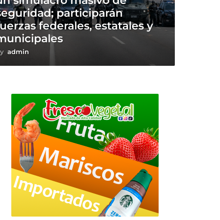
un simulacro masivo de
seguridad; participarán
fuerzas federales, estatales y
municipales
y
admin