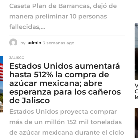
Caseta Plan de Barrancas, dejó de
manera preliminar 10 personas
fallecidas,...
by
admin
3 semanas ago
3
s
e
JALISCO
m
Estados Unidos aumentará
a
n
hasta 512% la compra de
a
azúcar mexicana; abre
s
V
esperanza para los cañeros
a
G
g
l
de Jalisco
o
Estados Unidos proyecta comprar
más de un millón 152 mil toneladas
de azúcar mexicana durante el ciclo