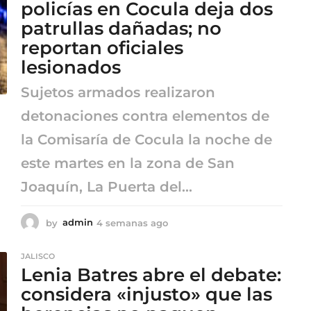
n
policías en Cocula deja dos
a
patrullas dañadas; no
s
reportan oficiales
a
g
lesionados
o
Sujetos armados realizaron
detonaciones contra elementos de
la Comisaría de Cocula la noche de
este martes en la zona de San
Joaquín, La Puerta del...
by
admin
4 semanas ago
4
s
e
JALISCO
m
Lenia Batres abre el debate:
a
n
considera «injusto» que las
a