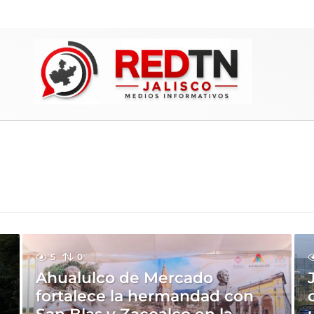
5
0
Ahualulco de Mercado
fortalece la hermandad con