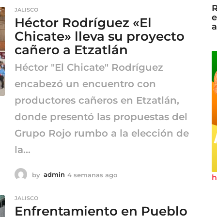
e
R
JALISCO
m
e
Héctor Rodríguez «El
a
a
n
Chicate» lleva su proyecto
a
cañero a Etzatlán
s
a
Héctor "El Chicate" Rodríguez
g
o
encabezó un encuentro con
productores cañeros en Etzatlán,
donde presentó las propuestas del
Grupo Rojo rumbo a la elección de
la...
by
admin
4 semanas ago
4
h
s
e
JALISCO
m
Enfrentamiento en Pueblo
a