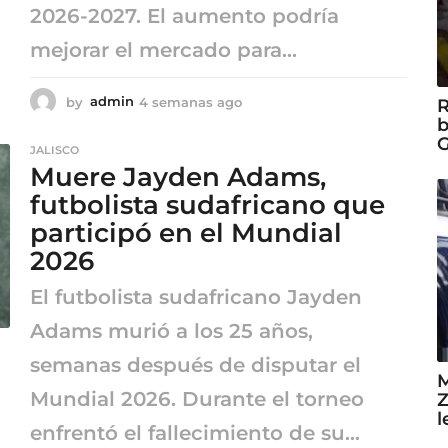
2026-2027. El aumento podría
mejorar el mercado para...
by
admin
4 semanas ago
4
R
s
b
e
G
JALISCO
m
Muere Jayden Adams,
a
n
futbolista sudafricano que
a
participó en el Mundial
s
2026
a
g
o
El futbolista sudafricano Jayden
Adams murió a los 25 años,
semanas después de disputar el
M
Mundial 2026. Durante el torneo
Z
l
enfrentó el fallecimiento de su...