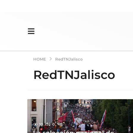
HOME
RedTNJalisco
RedTNJalisco
10
0