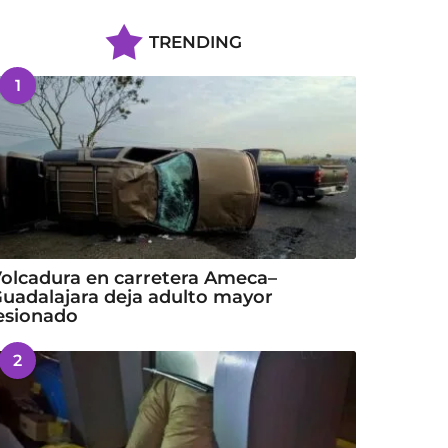
TRENDING
1
olcadura en carretera Ameca–
uadalajara deja adulto mayor
esionado
2