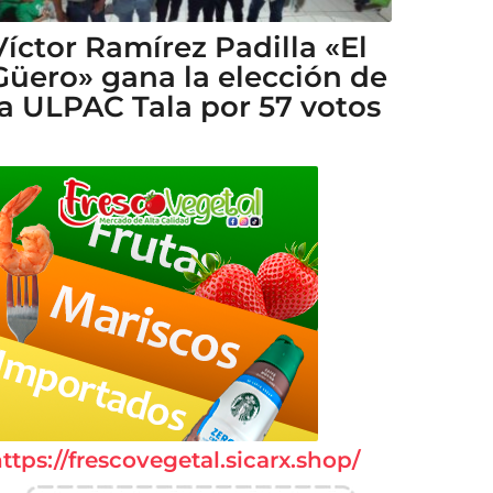
Víctor Ramírez Padilla «El
Güero» gana la elección de
la ULPAC Tala por 57 votos
ttps://frescovegetal.sicarx.shop/