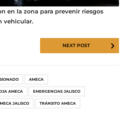
 en la zona para prevenir riesgos
n vehicular.
NEXT POST
,
,
,
,
,
,
,
,
ESIONADO
AMECA
OJA AMECA
EMERGENCIAS JALISCO
AMECA JALISCO
TRÁNSITO AMECA