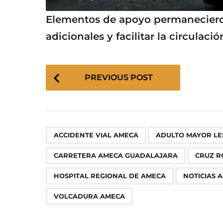
Elementos de apoyo permanecieron
adicionales y facilitar la circulació
P
PREVIOUS POST
o
s
t
P
,
a
ACCIDENTE VIAL AMECA
ADULTO MAYOR L
g
CARRETERA AMECA GUADALAJARA
CRUZ R
i
n
HOSPITAL REGIONAL DE AMECA
NOTICIAS 
a
VOLCADURA AMECA
t
i