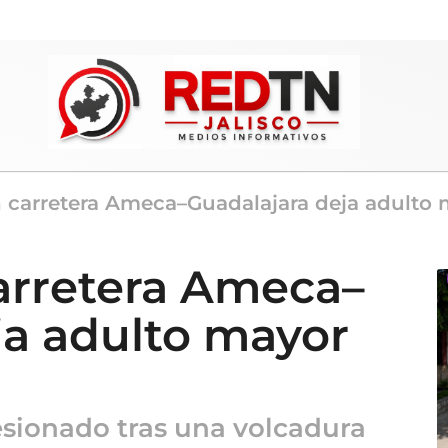
 carretera Ameca–Guadalajara deja adulto 
arretera Ameca–
ja adulto mayor
esionado tras una volcadura