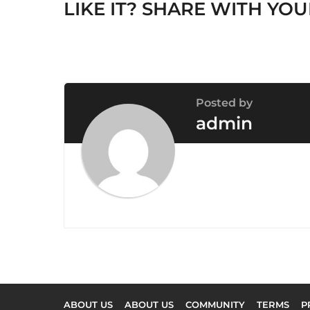
LIKE IT? SHARE WITH YOU
o
n
Posted by
admin
ABOUT US
ABOUT US
COMMUNITY
TERMS
P