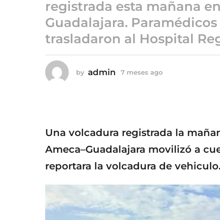
7
registrada esta mañana en
m
Guadalajara. Paramédicos
e
trasladaron al Hospital Re
s
e
s
admin
by
7 meses ago
7
a
m
g
e
o
s
e
s
a
Una volcadura registrada la mañana
g
o
Ameca–Guadalajara movilizó a cue
reportara la volcadura de vehiculo