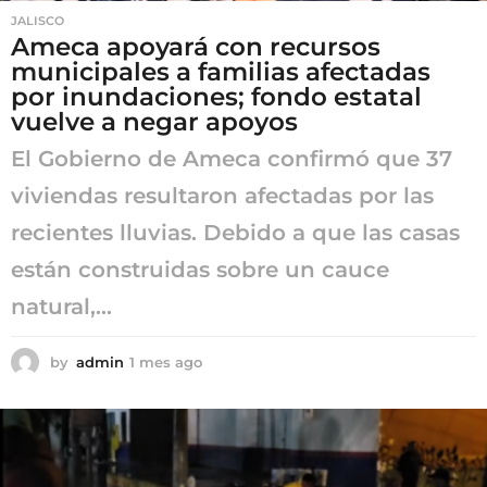
JALISCO
Ameca apoyará con recursos
municipales a familias afectadas
por inundaciones; fondo estatal
vuelve a negar apoyos
El Gobierno de Ameca confirmó que 37
viviendas resultaron afectadas por las
recientes lluvias. Debido a que las casas
están construidas sobre un cauce
natural,...
by
admin
1 mes ago
1
m
e
s
a
g
o