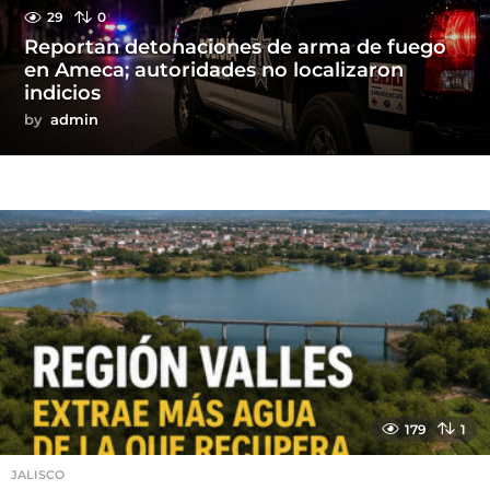
29
0
Reportan detonaciones de arma de fuego
en Ameca; autoridades no localizaron
indicios
by
admin
179
1
JALISCO