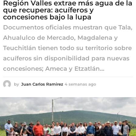
Región Valles extrae más agua de la
que recupera: acuíferos y
concesiones bajo la lupa
Documentos oficiales muestran que Tala,
Ahualulco de Mercado, Magdalena y
Teuchitlán tienen todo su territorio sobre
acuíferos sin disponibilidad para nuevas
concesiones; Ameca y Etzatlán...
by
Juan Carlos Ramirez
4 semanas ago
4
s
e
m
a
n
a
s
a
g