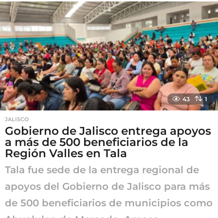
s
a
g
o
43
1
JALISCO
Gobierno de Jalisco entrega apoyos
a más de 500 beneficiarios de la
Región Valles en Tala
Tala fue sede de la entrega regional de
apoyos del Gobierno de Jalisco para más
de 500 beneficiarios de municipios como