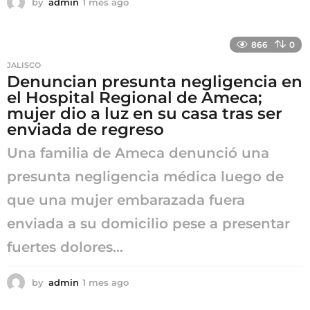
by
admin
1 mes ago
1
m
e
s
866
0
a
JALISCO
g
Denuncian presunta negligencia en
o
el Hospital Regional de Ameca;
mujer dio a luz en su casa tras ser
enviada de regreso
Una familia de Ameca denunció una
presunta negligencia médica luego de
que una mujer embarazada fuera
enviada a su domicilio pese a presentar
fuertes dolores...
by
admin
1 mes ago
1
m
e