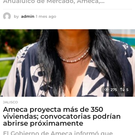
Ahualulco de Mercado, Ameca,...
by
admin
1 mes ago
1
m
e
s
a
g
o
275
5
JALISCO
Ameca proyecta más de 350
viviendas; convocatorias podrían
abrirse próximamente
El Gobierno de Ameca informó que