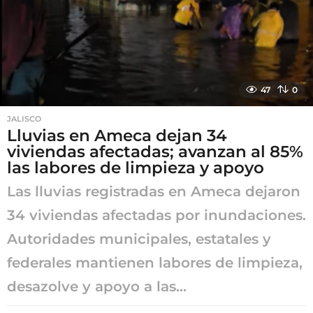
47
0
JALISCO
Lluvias en Ameca dejan 34
viviendas afectadas; avanzan al 85%
las labores de limpieza y apoyo
Las lluvias registradas en Ameca dejaron
34 viviendas afectadas por inundaciones.
Autoridades municipales, estatales y
federales mantienen labores de limpieza,
desazolve y apoyo a las...