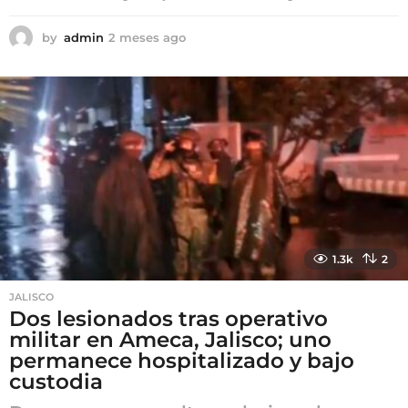
by
admin
2 meses ago
2
m
e
s
e
s
a
g
o
1.3k
2
JALISCO
Dos lesionados tras operativo
militar en Ameca, Jalisco; uno
permanece hospitalizado y bajo
custodia