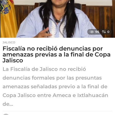
o
96
0
JALISCO
Fiscalía no recibió denuncias por
amenazas previas a la final de Copa
Jalisco
La Fiscalía de Jalisco no recibió
denuncias formales por las presuntas
amenazas señaladas previo a la final de
Copa Jalisco entre Ameca e Ixtlahuacán
de...