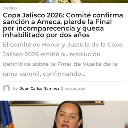
JALISCO
Copa Jalisco 2026: Comité confirma
sanción a Ameca, pierde la Final
por incomparecencia y queda
inhabilitado por dos años
El Comité de Honor y Justicia de la Copa
Jalisco 2026 emitió su resolución
definitiva sobre la Final de Vuelta de la
rama varonil, confirmando...
by
Juan Carlos Ramirez
2 meses ago
2
m
e
s
e
s
a
g