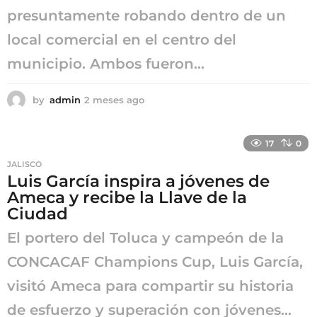
presuntamente robando dentro de un
local comercial en el centro del
municipio. Ambos fueron...
by
admin
2 meses ago
2
m
e
s
17
0
e
JALISCO
s
Luis García inspira a jóvenes de
a
Ameca y recibe la Llave de la
g
o
Ciudad
El portero del Toluca y campeón de la
CONCACAF Champions Cup, Luis García,
visitó Ameca para compartir su historia
de esfuerzo y superación con jóvenes...