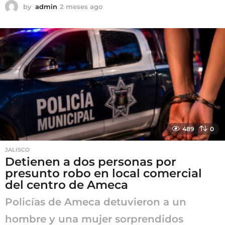
by
admin
2 meses ago
2
m
e
s
e
s
a
g
o
489
0
JALISCO
Detienen a dos personas por
presunto robo en local comercial
del centro de Ameca
Policías de Ameca detuvieron a un
hombre y una mujer sorprendidos