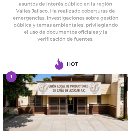
asuntos de interés público en la región
Valles Jalisco. Ha realizado coberturas de
emergencias, investigaciones sobre gestión
pública y temas ambientales, privilegiando
el uso de documentos oficiales y la
verificación de fuentes.
HOT
1