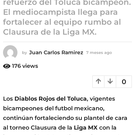
refuerzo del Toluca bicampeón.
7
El mediocampista llega para
m
fortalecer al equipo rumbo al
e
s
Clausura de la Liga MX.
e
s
a
Juan Carlos Ramirez
by
7 meses ago
7
g
m
e
o
176
views
s
e
0
s
a
g
Los
Diablos Rojos del Toluca
, vigentes
o
bicampeones del futbol mexicano,
continúan fortaleciendo su plantel de cara
al torneo Clausura de la
Liga MX
con la