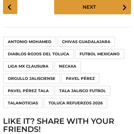
P
NEXT
o
s
t
P
,
,
,
,
,
,
,
,
,
,
,
ANTONIO MOHAMED
CHIVAS GUADALAJARA
a
g
DIABLOS ROJOS DEL TOLUCA
FUTBOL MEXICANO
i
n
LIGA MX CLAUSURA
NECAXA
a
ORGULLO JALISCIENSE
PAVEL PÉREZ
t
i
PAVEL PÉREZ TALA
TALA JALISCO FUTBOL
o
TALANOTICIAS
TOLUCA REFUERZOS 2026
n
LIKE IT? SHARE WITH YOUR
FRIENDS!