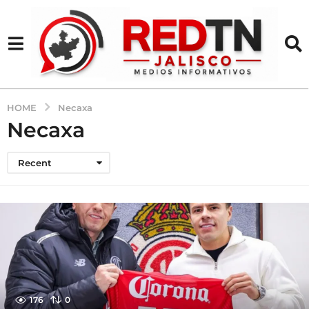
HOME
Necaxa
Necaxa
Recent
176
0