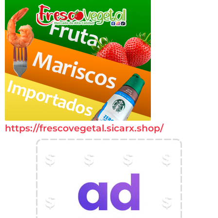
https://frescovegetal.sicarx.shop/