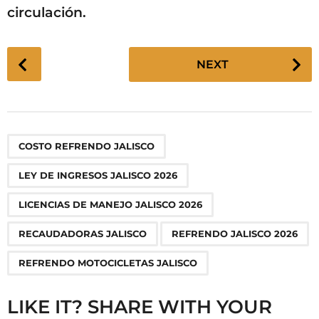
circulación.
P
NEXT
o
s
t
P
,
,
,
,
,
COSTO REFRENDO JALISCO
a
g
LEY DE INGRESOS JALISCO 2026
i
n
LICENCIAS DE MANEJO JALISCO 2026
a
RECAUDADORAS JALISCO
REFRENDO JALISCO 2026
t
i
REFRENDO MOTOCICLETAS JALISCO
o
n
LIKE IT? SHARE WITH YOUR