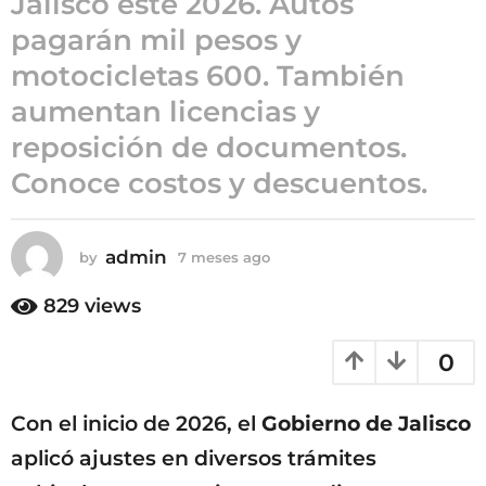
Jalisco este 2026. Autos
7
pagarán mil pesos y
m
motocicletas 600. También
e
s
aumentan licencias y
e
reposición de documentos.
s
Conoce costos y descuentos.
a
g
o
admin
by
7 meses ago
7
m
e
829
views
s
e
0
s
a
g
Con el inicio de 2026, el
Gobierno de Jalisco
o
aplicó ajustes en diversos trámites