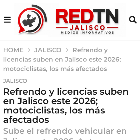
HOME
JALISCO
Refrendo y
licencias suben en Jalisco este 2026;
motociclistas, los más afectados
7
JALISCO
m
Refrendo y licencias suben
e
en Jalisco este 2026;
s
motociclistas, los más
e
s
afectados
a
Sube el refrendo vehicular en
g
o