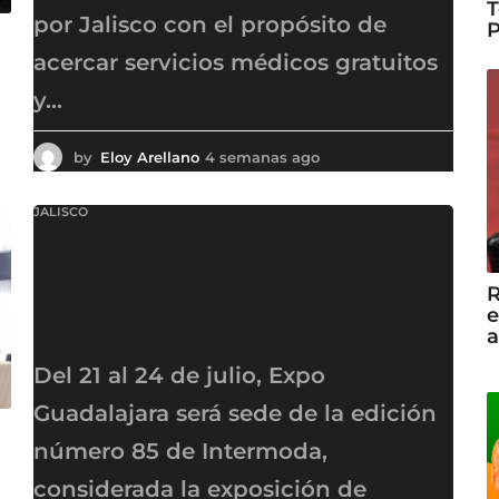
T
por Jalisco con el propósito de
P
acercar servicios médicos gratuitos
y...
by
Eloy Arellano
4 semanas ago
4
s
e
JALISCO
m
Intermoda 85 reunirá a más
a
n
de mil marcas y espera
a
R
recibir 30 mil visitantes en
s
e
Guadalajara
a
a
g
o
Del 21 al 24 de julio, Expo
Guadalajara será sede de la edición
número 85 de Intermoda,
considerada la exposición de