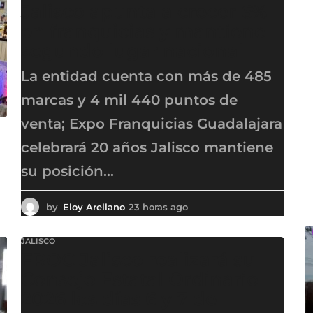
Jalisco apunta a crecer 6%
en franquicias y mantiene
segundo lugar nacional
La entidad cuenta con más de 485
marcas y 4 mil 440 puntos de
venta; Expo Franquicias Guadalajara
celebrará 20 años Jalisco mantiene
su posición...
by
Eloy Arellano
23 horas ago
2
3
h
JALISCO
o
FROC Jalisco realizará su
r
a
Consejo Estatal Ordinario
s
2026 los días 6 y 7 de
a
g