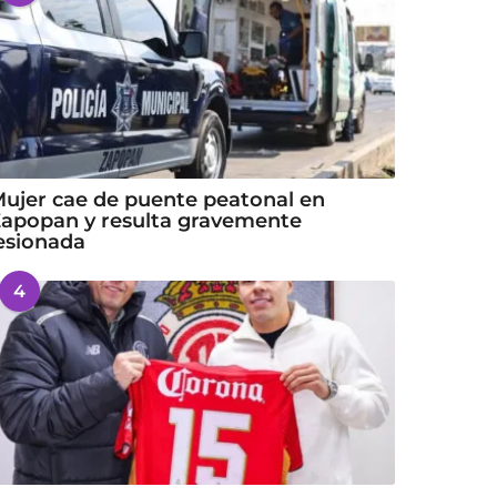
ujer cae de puente peatonal en
apopan y resulta gravemente
esionada
4