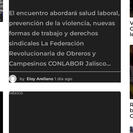
agosto
o
El encuentro abordará salud laboral,
prevención de la violencia, nuevas
V
G
formas de trabajo y derechos
l
sindicales La Federación
Revolucionaria de Obreros y
Campesinos CONLABOR Jalisco...
by
Eloy Arellano
1 día ago
1
d
í
MÉXICO
a
Ruta del Mango busca
a
R
g
conquistar el mercado
b
o
G
mexicano; Jalisco impulsa
consumo nacional del fruto