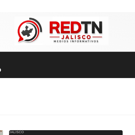
o
JALISCO