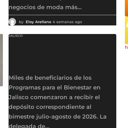
negocios de moda más...
by
Eloy Arellano
4 semanas ago
4
s
e
JALISCO
m
Jalisco ya tiene la
a
h
n
dispersión de pago de
a
Pensiones para el Bienestar
s
del bimestre julio-agosto
a
g
o
Miles de beneficiarios de los
Programas para el Bienestar en
Jalisco comenzaron a recibir el
depósito correspondiente al
bimestre julio-agosto de 2026. La
delegada de...