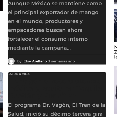
Aunque México se mantiene como
el principal exportador de mango
en el mundo, productores y
empacadores buscan ahora
fortalecer el consumo interno
M
mediante la campaña...
Z
l
by
Eloy Arellano
3 semanas ago
3
s
e
SALUD & VIDA
m
Dr. Vagón ofrecerá atención
a
n
médica gratuita en Tequila,
a
Ocotlán y Poncitlán
s
a
El programa Dr. Vagón, El Tren de la
g
o
Salud, inició su décimo tercera gira