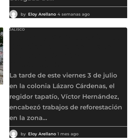
by
Eloy Arellano
4 semanas ago
4
s
e
JALISCO
m
Reforestarán 8 colonias con
a
n
100 ejemplares en la zona
a
Industrial Sur de
s
Guadalajara
a
g
o
La tarde de este viernes 3 de julio
en la colonia Lázaro Cárdenas, el
regidor tapatío, Víctor Hernández,
encabezó trabajos de reforestación
en la zona...
by
Eloy Arellano
1 mes ago
1
m