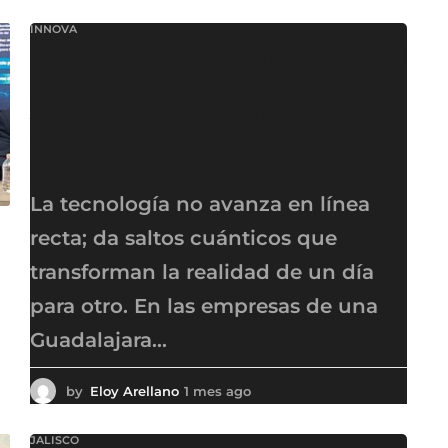
e
INNOVA
s
El futuro no espera: CANIETI
a
g
presenta las Segundas
o
Jornadas de IA en
Guadalajara entre retos
globales
La tecnología no avanza en línea
recta; da saltos cuánticos que
transforman la realidad de un día
para otro. En las empresas de una
Guadalajara...
by
Eloy Arellano
1 mes ago
1
m
e
JALISCO
s