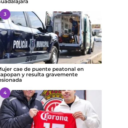
uadalajara
3
ujer cae de puente peatonal en
apopan y resulta gravemente
esionada
4