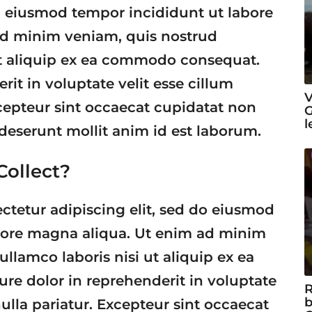
do eiusmod tempor incididunt ut labore
ad minim veniam, quis nostrud
 ut aliquip ex ea commodo consequat.
rit in voluptate velit esse cillum
V
xcepteur sint occaecat cupidatat non
G
l
a deserunt mollit anim id est laborum.
ollect?
ctetur adipiscing elit, sed do eiusmod
olore magna aliqua. Ut enim ad minim
ullamco laboris nisi ut aliquip ex ea
e dolor in reprehenderit in voluptate
R
b
nulla pariatur. Excepteur sint occaecat