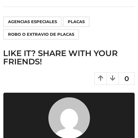
t
P
,
,
AGENCIAS ESPECIALES
PLACAS
a
g
ROBO O EXTRAVIO DE PLACAS
i
n
LIKE IT? SHARE WITH YOUR
a
FRIENDS!
t
i
0
o
n