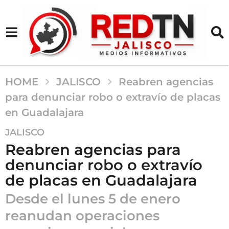
HOME
JALISCO
Reabren agencias
para denunciar robo o extravío de placas
en Guadalajara
7
JALISCO
m
Reabren agencias para
e
denunciar robo o extravío
s
de placas en Guadalajara
e
s
Desde el lunes 5 de enero
a
reanudan operaciones
g
o