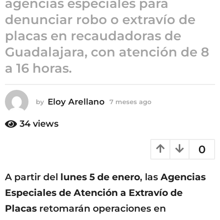
agencias especiales para
7
denunciar robo o extravío de
m
placas en recaudadoras de
e
s
Guadalajara, con atención de 8
e
a 16 horas.
s
a
g
Eloy Arellano
by
7 meses ago
7
o
m
e
34
views
s
e
0
s
a
g
A partir del
lunes 5 de enero
, las
Agencias
o
Especiales de Atención a Extravío de
Placas
retomarán operaciones en