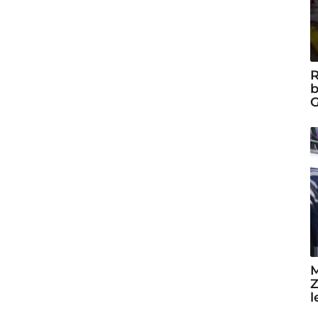
R
b
G
M
Z
l