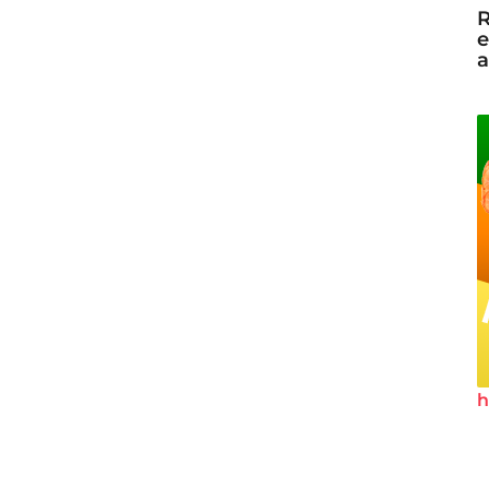
R
e
a
h