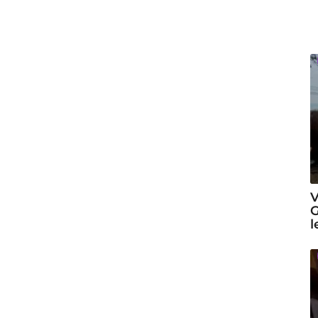
V
G
l