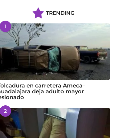
TRENDING
1
olcadura en carretera Ameca–
uadalajara deja adulto mayor
esionado
2