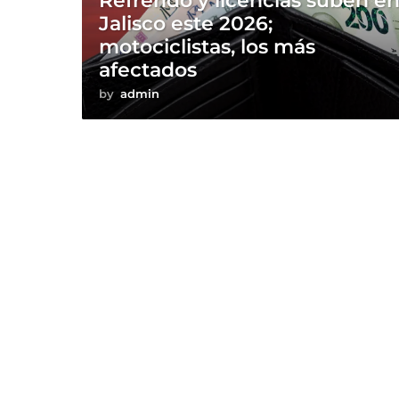
Refrendo y licencias suben e
Jalisco este 2026;
motociclistas, los más
afectados
by
admin