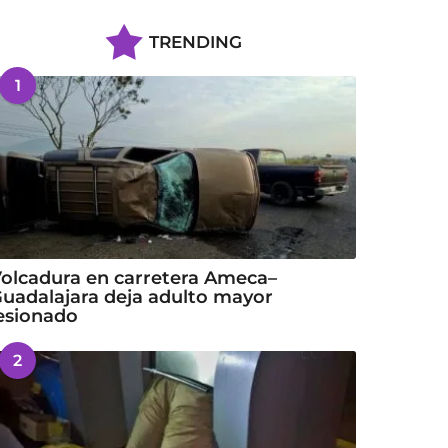
TRENDING
1
olcadura en carretera Ameca–
uadalajara deja adulto mayor
esionado
2