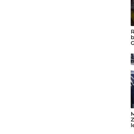
R
b
G
M
Z
l