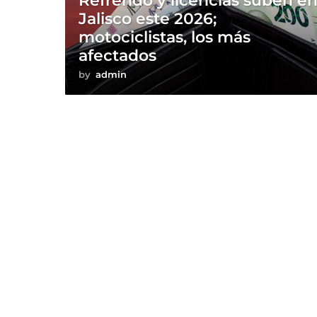
Refrendo y licencias suben e
Jalisco este 2026;
motociclistas, los más
afectados
by
admin