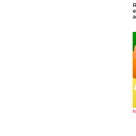
R
e
a
h