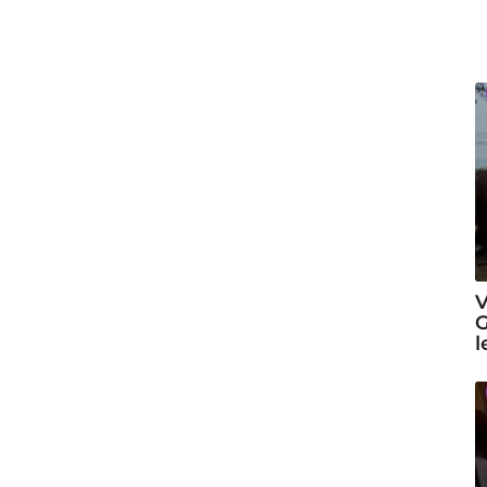
V
G
l