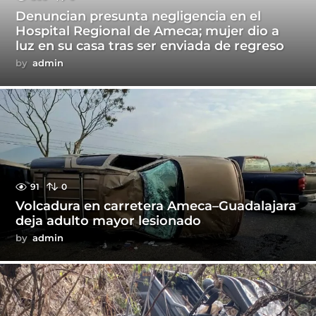
Denuncian presunta negligencia en el
Hospital Regional de Ameca; mujer dio a
luz en su casa tras ser enviada de regreso
by
admin
91
0
Volcadura en carretera Ameca–Guadalajara
deja adulto mayor lesionado
by
admin