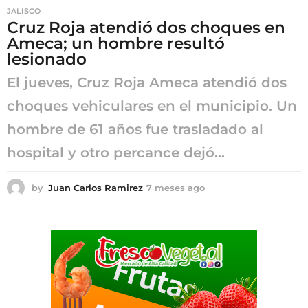
JALISCO
Cruz Roja atendió dos choques en
Ameca; un hombre resultó
lesionado
El jueves, Cruz Roja Ameca atendió dos
choques vehiculares en el municipio. Un
hombre de 61 años fue trasladado al
hospital y otro percance dejó...
by
Juan Carlos Ramirez
7 meses ago
7
m
e
s
e
s
a
g
o