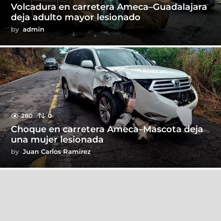
Volcadura en carretera Ameca–Guadalajara
deja adulto mayor lesionado
by
admin
280
0
Choque en carretera Ameca–Mascota deja
una mujer lesionada
by
Juan Carlos Ramirez