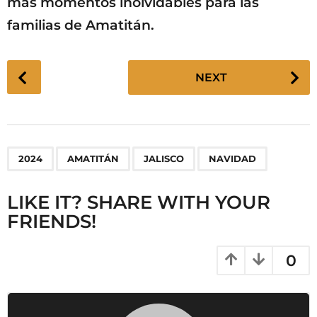
más momentos inolvidables para las
familias de Amatitán.
P
NEXT
o
s
t
P
,
,
,
2024
AMATITÁN
JALISCO
NAVIDAD
a
g
LIKE IT? SHARE WITH YOUR
i
FRIENDS!
n
a
t
0
i
o