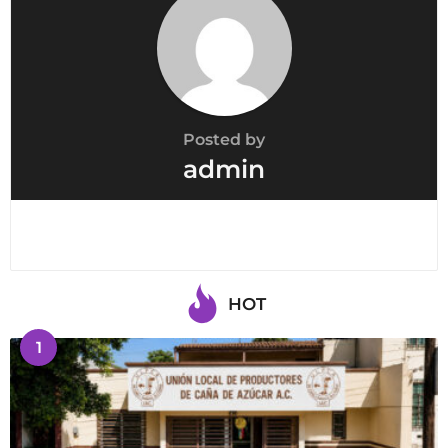
n
Posted by
admin
HOT
1