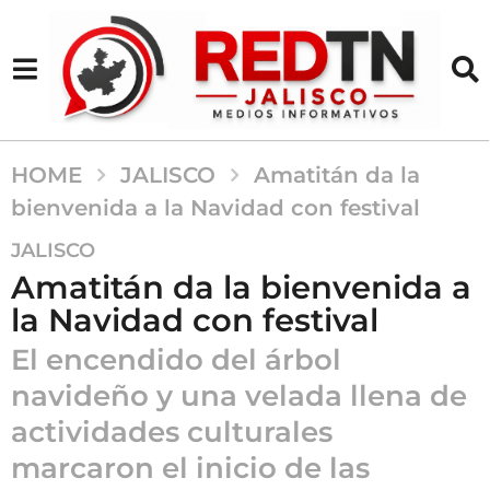
HOME
JALISCO
Amatitán da la
bienvenida a la Navidad con festival
2
JALISCO
a
Amatitán da la bienvenida a
ñ
la Navidad con festival
o
s
El encendido del árbol
a
navideño y una velada llena de
g
actividades culturales
o
2
marcaron el inicio de las
a