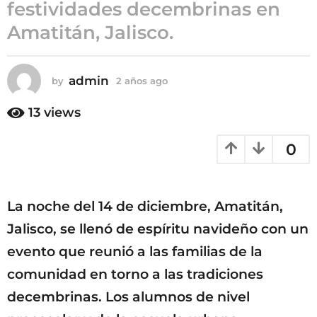
festividades decembrinas en
ñ
Amatitán, Jalisco.
o
s
a
g
admin
by
2 años ago
2
a
o
ñ
13
views
o
s
0
a
g
o
La noche del 14 de diciembre, Amatitán,
Jalisco, se llenó de espíritu navideño con un
evento que reunió a las familias de la
comunidad en torno a las tradiciones
decembrinas. Los alumnos de nivel