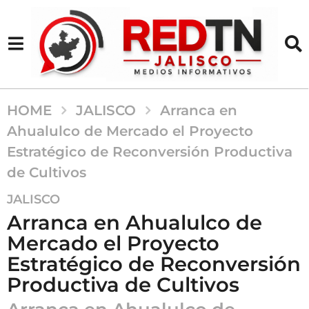
HOME
JALISCO
Arranca en
Ahualulco de Mercado el Proyecto
Estratégico de Reconversión Productiva
de Cultivos
1
JALISCO
a
Arranca en Ahualulco de
ñ
Mercado el Proyecto
o
Estratégico de Reconversión
a
g
Productiva de Cultivos
o