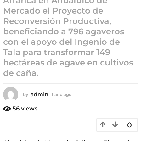
Arranca en Ahualulco de
1
Mercado el Proyecto de
a
ñ
Reconversión Productiva,
o
beneficiando a 796 agaveros
a
g
con el apoyo del Ingenio de
o
Tala para transformar 149
hectáreas de agave en cultivos
de caña.
admin
by
1 año ago
1
a
ñ
56
views
o
a
0
g
o