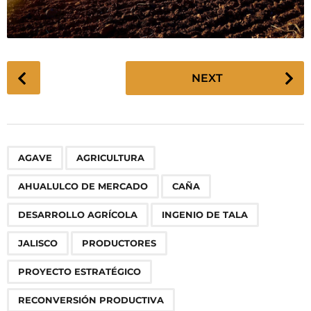
P
NEXT
o
s
t
P
,
,
,
,
,
,
,
,
,
,
AGAVE
AGRICULTURA
a
g
AHUALULCO DE MERCADO
CAÑA
i
n
DESARROLLO AGRÍCOLA
INGENIO DE TALA
a
JALISCO
PRODUCTORES
t
i
PROYECTO ESTRATÉGICO
o
RECONVERSIÓN PRODUCTIVA