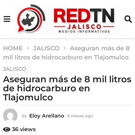
HOME
JALISCO
Aseguran más de 8
mil litros de hidrocarburo en Tlajomulco
6
JALISCO
m
Aseguran más de 8 mil litros
e
de hidrocarburo en
s
Tlajomulco
e
s
a
Eloy Arellano
by
6 meses ago
6
g
m
o
e
36
views
6
s