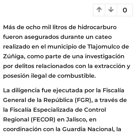
e
m
0
s
e
a
s
g
Más de ocho mil litros de hidrocarburo
e
o
s
fueron asegurados durante un cateo
a
realizado en el municipio de Tlajomulco de
g
Zúñiga, como parte de una investigación
o
por delitos relacionados con la extracción y
posesión ilegal de combustible.
La diligencia fue ejecutada por la Fiscalía
General de la República (FGR), a través de
la Fiscalía Especializada de Control
Regional (FECOR) en Jalisco, en
coordinación con la Guardia Nacional, la