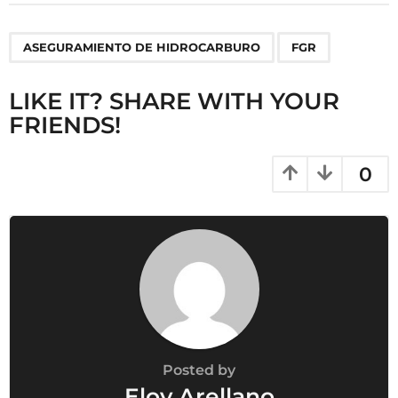
t
P
,
ASEGURAMIENTO DE HIDROCARBURO
FGR
a
g
LIKE IT? SHARE WITH YOUR
i
FRIENDS!
n
a
t
0
i
o
n
Posted by
Eloy Arellano