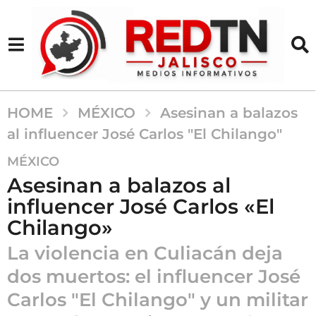
HOME
MÉXICO
Asesinan a balazos
al influencer José Carlos "El Chilango"
2
MÉXICO
a
Asesinan a balazos al
ñ
influencer José Carlos «El
o
Chilango»
s
a
La violencia en Culiacán deja
g
dos muertos: el influencer José
o
2
Carlos "El Chilango" y un militar
a