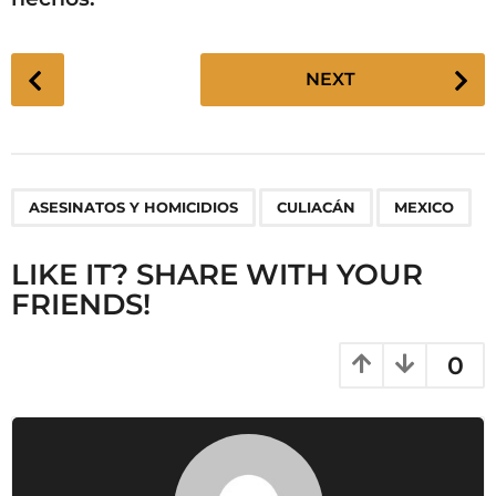
P
NEXT
o
s
t
P
,
,
ASESINATOS Y HOMICIDIOS
CULIACÁN
MEXICO
a
g
LIKE IT? SHARE WITH YOUR
i
FRIENDS!
n
a
t
0
i
o
n