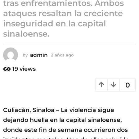
tras enfrentamientos. Ambos
ñ
ataques resaltan la creciente
o
s
inseguridad en la capital
a
sinaloense.
g
o
admin
by
2 años ago
2
a
ñ
19
views
o
s
0
a
g
o
Culiacán, Sinaloa – La violencia sigue
dejando huella en la capital sinaloense,
donde este fin de semana ocurrieron dos