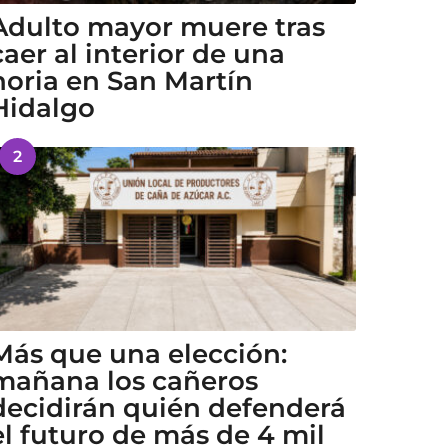
Adulto mayor muere tras
caer al interior de una
noria en San Martín
Hidalgo
2
Más que una elección:
mañana los cañeros
decidirán quién defenderá
el futuro de más de 4 mil