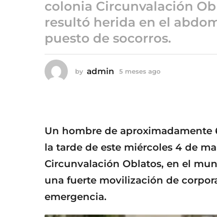
5
colonia Circunvalación Obl
m
resultó herida en el abdo
e
puesto de socorros.
s
e
s
admin
by
5 meses ago
5
a
m
g
e
o
s
e
s
a
Un hombre de aproximadamente 60
g
o
la tarde de este miércoles 4 de ma
Circunvalación Oblatos, en el mun
una fuerte movilización de corpor
emergencia.