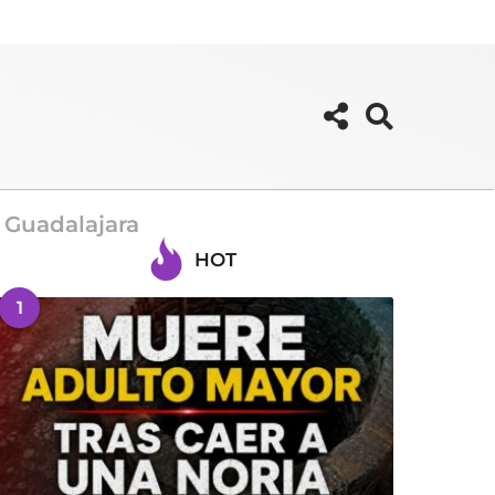
 Guadalajara
HOT
1