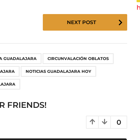
h
NEXT POST
,
,
,
,
,
,
A GUADALAJARA
CIRCUNVALACIÓN OBLATOS
AJARA
NOTICIAS GUADALAJARA HOY
LAJARA
R FRIENDS!
0