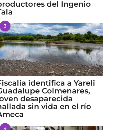
productores del Ingenio
Tala
3
Fiscalía identifica a Yareli
Guadalupe Colmenares,
joven desaparecida
hallada sin vida en el río
Ameca
4