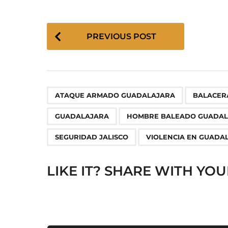
P
PREVIOUS POST
o
s
t
P
,
a
ATAQUE ARMADO GUADALAJARA
BALACER
g
GUADALAJARA
HOMBRE BALEADO GUADAL
i
n
SEGURIDAD JALISCO
VIOLENCIA EN GUADA
a
t
LIKE IT? SHARE WITH YOU
i
o
n