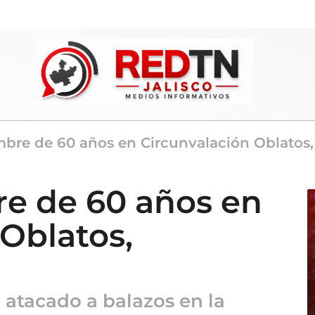
bre de 60 años en Circunvalación Oblatos,
e de 60 años en
Oblatos,
atacado a balazos en la