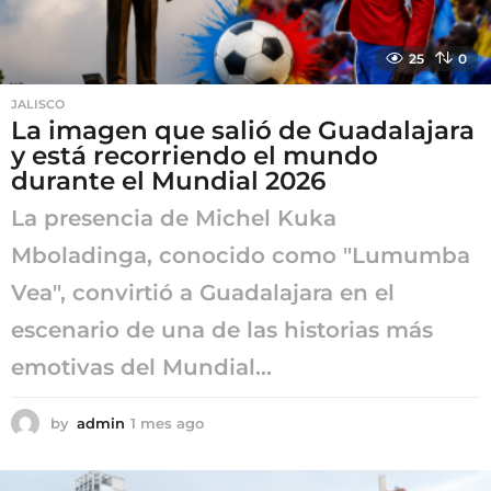
25
0
JALISCO
La imagen que salió de Guadalajara
y está recorriendo el mundo
durante el Mundial 2026
La presencia de Michel Kuka
Mboladinga, conocido como "Lumumba
Vea", convirtió a Guadalajara en el
escenario de una de las historias más
emotivas del Mundial...
by
admin
1 mes ago
1
m
e
s