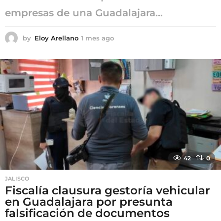
empresas de una Guadalajara...
by
Eloy Arellano
1 mes ago
1
m
e
s
a
g
o
42
0
JALISCO
Fiscalía clausura gestoría vehicular
en Guadalajara por presunta
falsificación de documentos