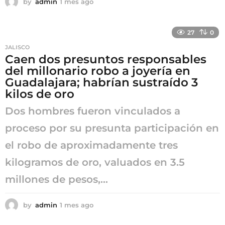
by
admin
1 mes ago
1
m
e
s
27
0
a
JALISCO
g
Caen dos presuntos responsables
o
del millonario robo a joyería en
Guadalajara; habrían sustraído 3
kilos de oro
Dos hombres fueron vinculados a
proceso por su presunta participación en
el robo de aproximadamente tres
kilogramos de oro, valuados en 3.5
millones de pesos,...
by
admin
1 mes ago
1
m
e