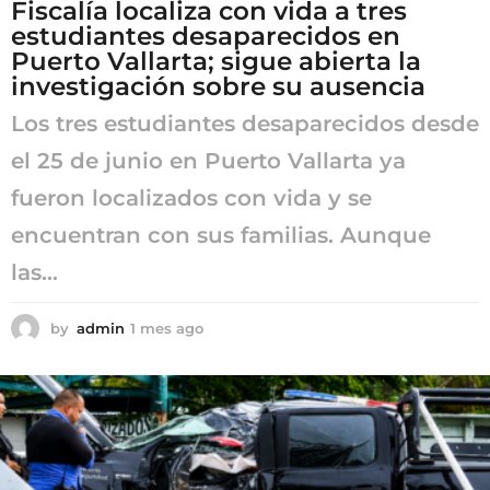
Fiscalía localiza con vida a tres
estudiantes desaparecidos en
Puerto Vallarta; sigue abierta la
investigación sobre su ausencia
Los tres estudiantes desaparecidos desde
el 25 de junio en Puerto Vallarta ya
fueron localizados con vida y se
encuentran con sus familias. Aunque
las...
by
admin
1 mes ago
1
m
e
s
a
g
o