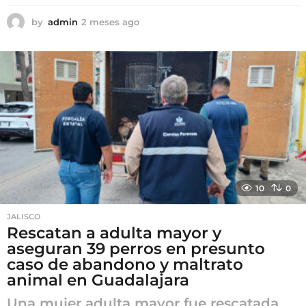
by
admin
2 meses ago
2
m
e
s
e
s
a
g
o
10
0
JALISCO
Rescatan a adulta mayor y
aseguran 39 perros en presunto
caso de abandono y maltrato
animal en Guadalajara
Una mujer adulta mayor fue rescatada