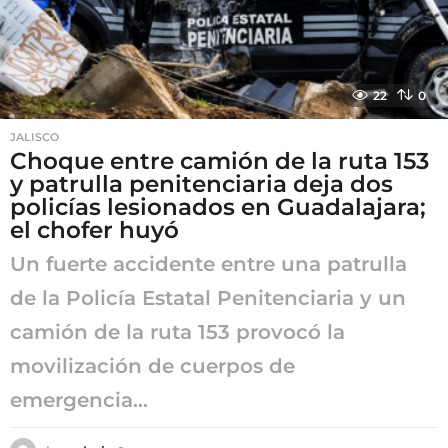
22
0
JALISCO
Choque entre camión de la ruta 153
y patrulla penitenciaria deja dos
policías lesionados en Guadalajara;
el chofer huyó
Un fuerte accidente entre una patrulla
de la Policía Estatal Penitenciaria y un
camión de la ruta 153 provocó la
movilización de cuerpos de
emergencia...