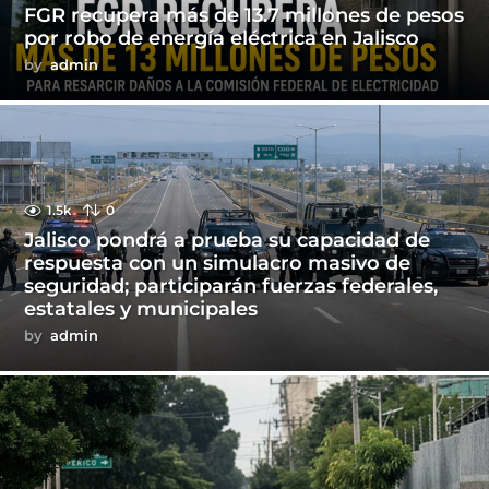
FGR recupera más de 13.7 millones de pesos
por robo de energía eléctrica en Jalisco
by
admin
1.5k
0
Jalisco pondrá a prueba su capacidad de
respuesta con un simulacro masivo de
seguridad; participarán fuerzas federales,
estatales y municipales
by
admin