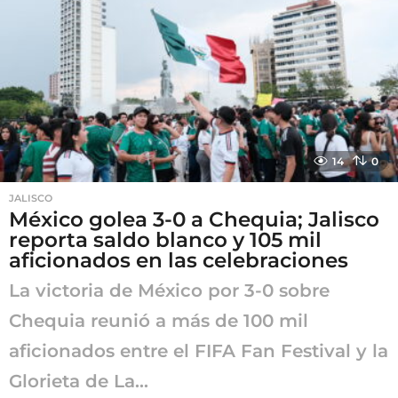
a
g
o
14
0
JALISCO
México golea 3-0 a Chequia; Jalisco
reporta saldo blanco y 105 mil
aficionados en las celebraciones
La victoria de México por 3-0 sobre
Chequia reunió a más de 100 mil
aficionados entre el FIFA Fan Festival y la
Glorieta de La...