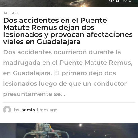
21
0
JALISCO
Dos accidentes en el Puente
Matute Remus dejan dos
lesionados y provocan afectaciones
viales en Guadalajara
Dos accidentes ocurrieron durante la
madrugada en el Puente Matute Remus,
en Guadalajara. El primero dejó dos
lesionados luego de que un conductor
presuntamente se...
by
admin
1 mes ago
1
m
e
s
a