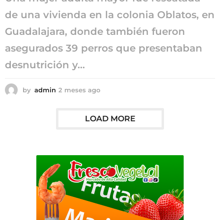
de una vivienda en la colonia Oblatos, en
Guadalajara, donde también fueron
asegurados 39 perros que presentaban
desnutrición y...
by
admin
2 meses ago
2
m
e
s
LOAD MORE
e
s
a
g
o