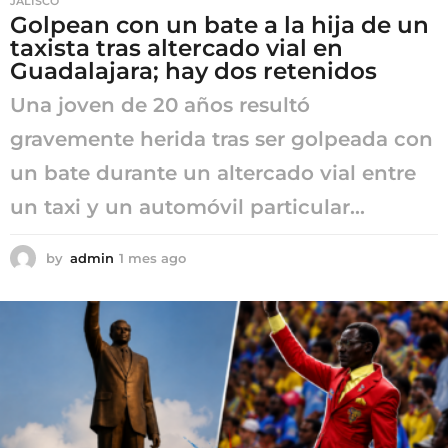
JALISCO
Golpean con un bate a la hija de un
taxista tras altercado vial en
Guadalajara; hay dos retenidos
Una joven de 20 años resultó
gravemente herida tras ser golpeada con
un bate durante un altercado vial entre
un taxi y un automóvil particular...
by
admin
1 mes ago
1
m
e
s
a
g
o