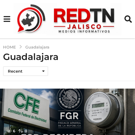
HOME
Guadalajara
Guadalajara
Recent
6
0