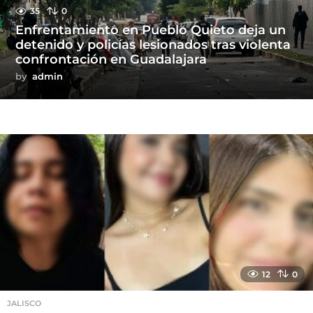
35
0
Enfrentamiento en Pueblo Quieto deja un
detenido y policías lesionados tras violenta
confrontación en Guadalajara
by
admin
12
0
JALISCO