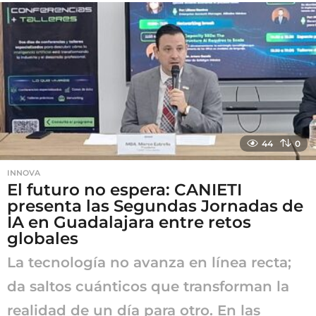
s
a
g
o
44
0
INNOVA
El futuro no espera: CANIETI
presenta las Segundas Jornadas de
IA en Guadalajara entre retos
globales
La tecnología no avanza en línea recta;
da saltos cuánticos que transforman la
realidad de un día para otro. En las