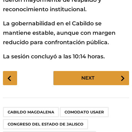
reconocimiento institucional.
La gobernabilidad en el Cabildo se
mantiene estable, aunque con margen
reducido para confrontación pública.
La sesión concluyó a las 10:14 horas.
P
NEXT
o
s
t
P
,
,
,
,
,
,
,
,
CABILDO MAGDALENA
COMODATO USAER
a
g
CONGRESO DEL ESTADO DE JALISCO
i