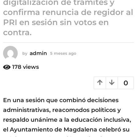
digitalización de trámites y
5
confirma renuncia de regidor al
m
PRI en sesión sin votos en
e
s
contra.
e
s
a
admin
by
5 meses ago
5
g
m
e
o
178
views
s
e
0
s
a
g
En una sesión que combinó decisiones
o
administrativas, reacomodos políticos y
respaldo unánime a la educación inclusiva,
el Ayuntamiento de Magdalena celebró su