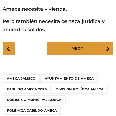
Ameca necesita vivienda.
Pero también necesita certeza jurídica y
acuerdos sólidos.
P
NEXT
o
s
t
P
,
,
,
,
,
,
,
,
,
AMECA JALISCO
AYUNTAMIENTO DE AMECA
a
g
CABILDO AMECA 2026
DIVISIÓN POLÍTICA AMECA
i
n
GOBIERNO MUNICIPAL AMECA
a
POLÉMICA CABILDO AMECA
t