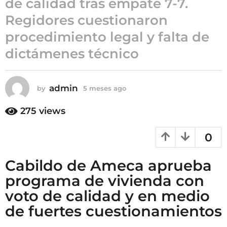
de calidad tras empate 7-7.
5
Regidores cuestionaron
m
procedimiento legal y falta de
e
s
dictámenes técnico
e
s
a
admin
by
5 meses ago
5
g
m
e
o
275
views
s
e
0
s
a
g
Cabildo de Ameca aprueba
o
programa de vivienda con
voto de calidad y en medio
de fuertes cuestionamientos