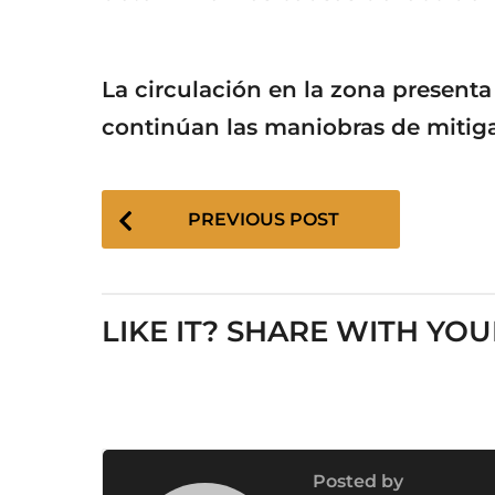
La circulación en la zona presenta
continúan las maniobras de mitigac
P
PREVIOUS POST
o
s
t
P
LIKE IT? SHARE WITH YOU
a
g
i
n
a
Posted by