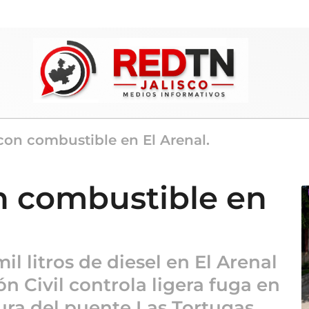
con combustible en El Arenal.
n combustible en
l litros de diesel en El Arenal
ón Civil controla ligera fuga en
tura del puente Las Tortugas.