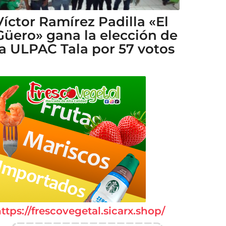
Víctor Ramírez Padilla «El
Güero» gana la elección de
la ULPAC Tala por 57 votos
ttps://frescovegetal.sicarx.shop/