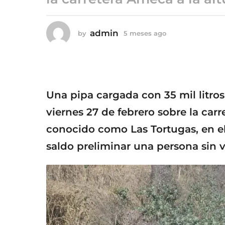
5
m
e
admin
by
5 meses ago
5
s
m
e
e
s
s
e
a
s
g
a
Una pipa cargada con 35 mil litros
o
g
o
viernes 27 de febrero sobre la carr
conocido como Las Tortugas, en e
saldo preliminar una persona sin v