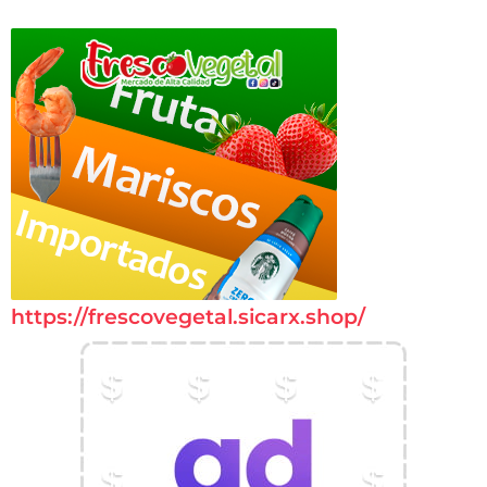
https://frescovegetal.sicarx.shop/