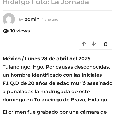
Hidalgo Foto: La Jornada
ñ
o
a
admin
by
1 año ago
1
g
a
ñ
o
10
views
o
a
0
g
o
México / Lunes 28 de abril del 2025.-
Tulancingo, Hgo. Por causas desconocidas,
un hombre identificado con las iniciales
F.I.Q.D de 20 años de edad murió asesinado
a puñaladas la madrugada de este
domingo en Tulancingo de Bravo, Hidalgo.
El crimen fue grabado por una cámara de