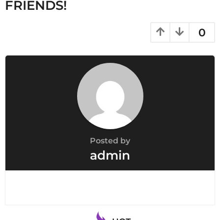
FRIENDS!
n
a
t
0
i
o
n
Posted by
admin