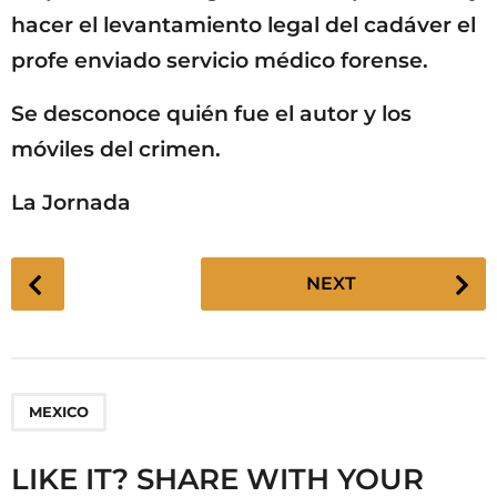
hacer el levantamiento legal del cadáver el
profe enviado servicio médico forense.
Se desconoce quién fue el autor y los
móviles del crimen.
La Jornada
P
NEXT
o
s
t
P
MEXICO
a
g
LIKE IT? SHARE WITH YOUR
i