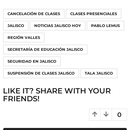
t
P
,
,
,
,
,
,
,
,
,
CANCELACIÓN DE CLASES
CLASES PRESENCIALES
a
g
JALISCO
NOTICIAS JALISCO HOY
PABLO LEMUS
i
n
REGIÓN VALLES
a
SECRETARÍA DE EDUCACIÓN JALISCO
t
i
SEGURIDAD EN JALISCO
o
SUSPENSIÓN DE CLASES JALISCO
TALA JALISCO
n
LIKE IT? SHARE WITH YOUR
FRIENDS!
0