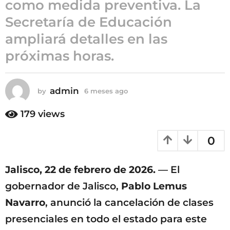
como medida preventiva. La
m
Secretaría de Educación
e
s
ampliará detalles en las
e
próximas horas.
s
a
g
admin
by
6 meses ago
6
o
m
e
179
views
s
e
0
s
a
g
Jalisco, 22 de febrero de 2026.
— El
o
gobernador de Jalisco,
Pablo Lemus
Navarro
, anunció la cancelación de clases
presenciales en todo el estado para este