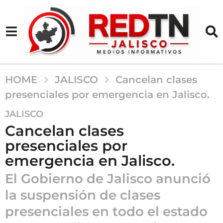
HOME
JALISCO
Cancelan clases
presenciales por emergencia en Jalisco.
6
JALISCO
m
Cancelan clases
e
presenciales por
s
emergencia en Jalisco.
e
s
El Gobierno de Jalisco anunció
a
la suspensión de clases
g
o
presenciales en todo el estado
6