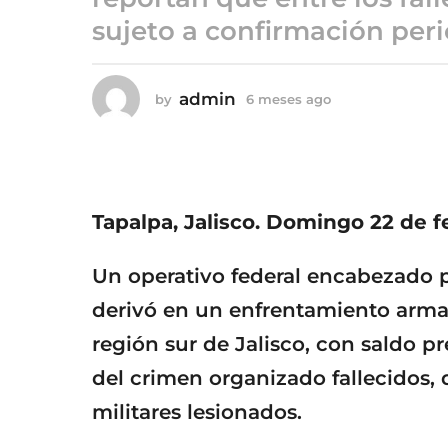
6
sujeto a confirmación peric
m
e
s
admin
by
6 meses ago
6
e
m
s
e
a
s
g
e
s
o
a
Tapalpa, Jalisco. Domingo 22 de f
g
o
Un operativo federal encabezado p
derivó en un enfrentamiento armad
región sur de Jalisco, con saldo p
del crimen organizado fallecidos,
militares lesionados.