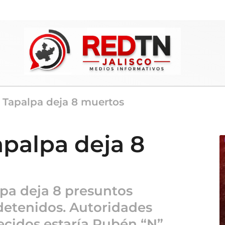
 Tapalpa deja 8 muertos
apalpa deja 8
lpa deja 8 presuntos
detenidos. Autoridades
lecidos estaría Rubén “N”,