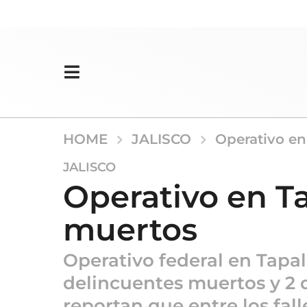
HOME
JALISCO
Operativo en
6
JALISCO
m
Operativo en T
e
s
muertos
e
s
Operativo federal en Tapa
a
g
delincuentes muertos y 2 
o
reportan que entre los fal