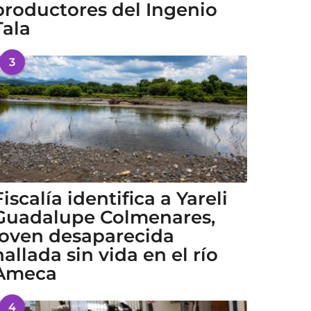
productores del Ingenio
Tala
3
Fiscalía identifica a Yareli
Guadalupe Colmenares,
joven desaparecida
hallada sin vida en el río
Ameca
4