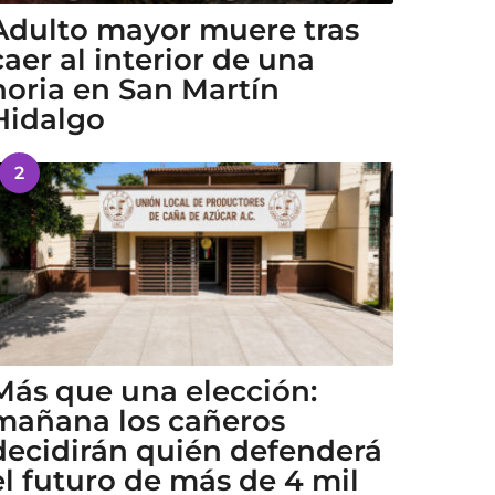
Adulto mayor muere tras
caer al interior de una
noria en San Martín
Hidalgo
2
Más que una elección:
mañana los cañeros
decidirán quién defenderá
el futuro de más de 4 mil