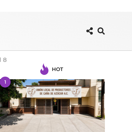
l 8
HOT
1