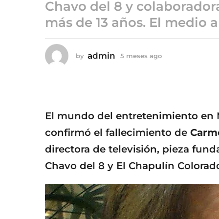
5
Chavo del 8 y colaborador
m
más de 13 años. El medio a
e
s
e
admin
by
5 meses ago
5
s
m
a
e
s
g
e
o
s
a
El mundo del entretenimiento en M
g
o
confirmó el fallecimiento de
Carm
directora de televisión, pieza fun
Chavo del 8 y El Chapulín Colorad