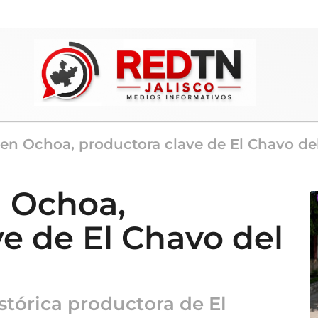
en Ochoa, productora clave de El Chavo de
 Ochoa,
e de El Chavo del
stórica productora de El