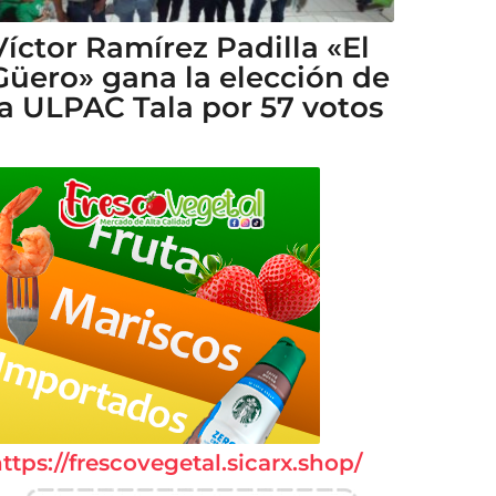
Víctor Ramírez Padilla «El
Güero» gana la elección de
la ULPAC Tala por 57 votos
ttps://frescovegetal.sicarx.shop/