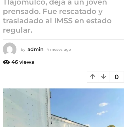
Tlajomulco, deja a un joven
4
prensado. Fue rescatado y
m
trasladado al IMSS en estado
e
s
regular.
e
s
a
admin
by
4 meses ago
4
g
m
e
o
46
views
s
e
0
s
a
g
o