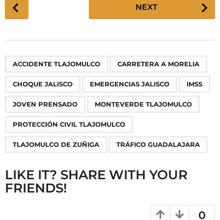
P
NEXT
o
s
t
P
,
,
,
,
,
,
,
,
,
ACCIDENTE TLAJOMULCO
CARRETERA A MORELIA
a
g
CHOQUE JALISCO
EMERGENCIAS JALISCO
IMSS
i
n
JOVEN PRENSADO
MONTEVERDE TLAJOMULCO
a
PROTECCIÓN CIVIL TLAJOMULCO
t
i
TLAJOMULCO DE ZUÑIGA
TRÁFICO GUADALAJARA
o
n
LIKE IT? SHARE WITH YOUR
FRIENDS!
0