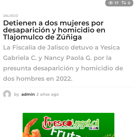
17
0
o
s
JALISCO
a
Detienen a dos mujeres por
g
desaparición y homicidio en
o
Tlajomulco de Zúñiga
La Fiscalía de Jalisco detuvo a Yesica
Gabriela C. y Nancy Paola G. por la
presunta desaparición y homicidio de
dos hombres en 2022.
by
admin
2 años ago
2
a
ñ
o
s
a
g
o