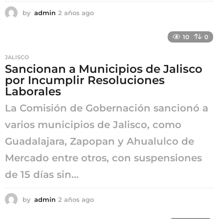
by
admin
2 años ago
2
a
ñ
10
0
o
s
JALISCO
a
Sancionan a Municipios de Jalisco
g
por Incumplir Resoluciones
o
Laborales
La Comisión de Gobernación sancionó a
varios municipios de Jalisco, como
Guadalajara, Zapopan y Ahualulco de
Mercado entre otros, con suspensiones
de 15 días sin...
by
admin
2 años ago
2
a
ñ