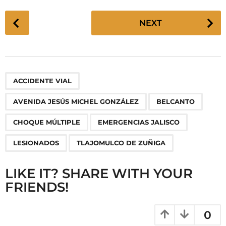
P
NEXT
o
s
t
P
,
,
,
,
,
,
ACCIDENTE VIAL
a
g
AVENIDA JESÚS MICHEL GONZÁLEZ
BELCANTO
i
n
CHOQUE MÚLTIPLE
EMERGENCIAS JALISCO
a
LESIONADOS
TLAJOMULCO DE ZUÑIGA
t
i
LIKE IT? SHARE WITH YOUR
o
FRIENDS!
n
0