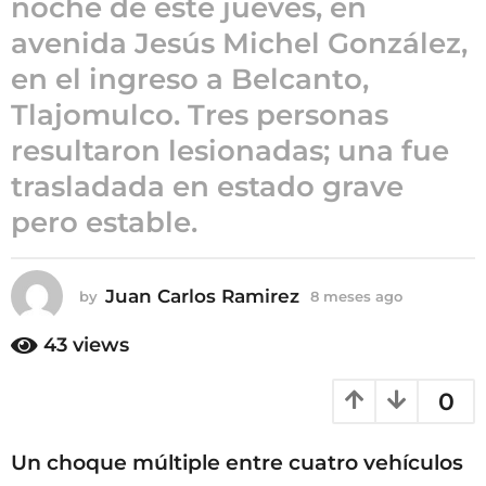
noche de este jueves, en
8
avenida Jesús Michel González,
m
en el ingreso a Belcanto,
e
s
Tlajomulco. Tres personas
e
resultaron lesionadas; una fue
s
trasladada en estado grave
a
g
pero estable.
o
Juan Carlos Ramirez
by
8 meses ago
8
m
e
43
views
s
e
0
s
a
g
Un choque múltiple entre cuatro vehículos
o