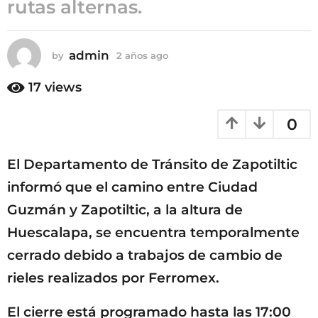
rutas alternas.
a
ñ
o
admin
by
2 años ago
2
s
a
ñ
a
17
views
o
g
s
o
0
a
g
o
El Departamento de Tránsito de Zapotiltic
informó que el camino entre Ciudad
Guzmán y Zapotiltic, a la altura de
Huescalapa, se encuentra temporalmente
cerrado debido a trabajos de cambio de
rieles realizados por Ferromex.
El cierre está programado hasta las 17:00