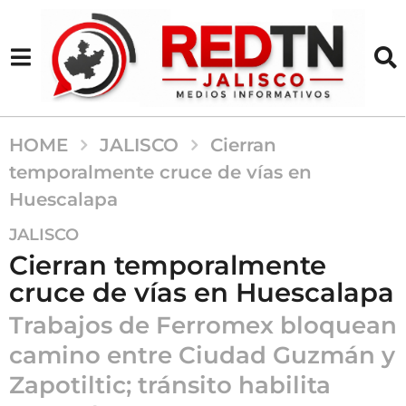
HOME
JALISCO
Cierran
temporalmente cruce de vías en
Huescalapa
2
JALISCO
a
Cierran temporalmente
ñ
cruce de vías en Huescalapa
o
s
Trabajos de Ferromex bloquean
a
camino entre Ciudad Guzmán y
g
Zapotiltic; tránsito habilita
o
2