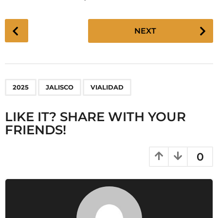
P
NEXT
o
s
t
P
,
,
2025
JALISCO
VIALIDAD
a
g
LIKE IT? SHARE WITH YOUR
i
FRIENDS!
n
a
t
0
i
o
n