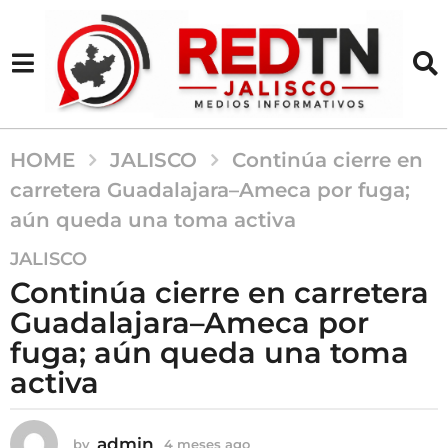
HOME
JALISCO
Continúa cierre en
carretera Guadalajara–Ameca por fuga;
aún queda una toma activa
4
JALISCO
m
Continúa cierre en carretera
e
Guadalajara–Ameca por
s
fuga; aún queda una toma
e
s
activa
a
g
admin
by
4 meses ago
4
o