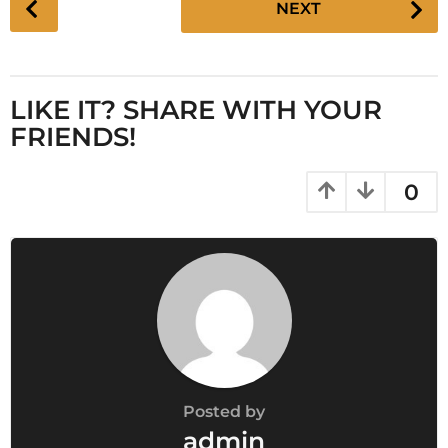
NEXT
o
s
t
P
LIKE IT? SHARE WITH YOUR
a
FRIENDS!
g
i
0
n
a
t
i
o
n
Posted by
admin