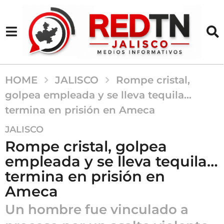
HOME
JALISCO
Rompe cristal,
golpea empleada y se lleva tequila…
termina en prisión en Ameca
4
JALISCO
m
Rompe cristal, golpea
e
empleada y se lleva tequila…
s
termina en prisión en
e
s
Ameca
a
Un hombre fue vinculado a
g
o