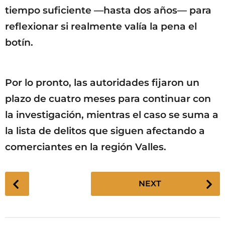
tiempo suficiente —hasta dos años— para
reflexionar si realmente valía la pena el
botín.
Por lo pronto, las autoridades fijaron un
plazo de cuatro meses para continuar con
la investigación, mientras el caso se suma a
la lista de delitos que siguen afectando a
comerciantes en la región Valles.
P
NEXT
o
s
t