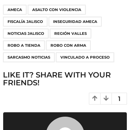
P
,
,
,
,
,
,
,
,
,
AMECA
ASALTO CON VIOLENCIA
a
g
FISCALÍA JALISCO
INSEGURIDAD AMECA
i
n
NOTICIAS JALISCO
REGIÓN VALLES
a
ROBO A TIENDA
ROBO CON ARMA
t
i
SARCASMO NOTICIAS
VINCULADO A PROCESO
o
n
LIKE IT? SHARE WITH YOUR
FRIENDS!
1