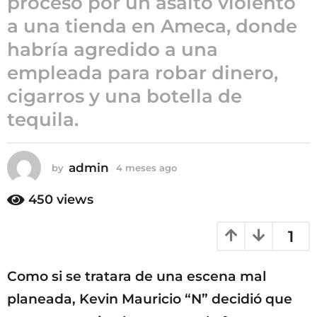
proceso por un asalto violento
4
a una tienda en Ameca, donde
m
habría agredido a una
e
s
empleada para robar dinero,
e
cigarros y una botella de
s
tequila.
a
g
o
admin
by
4 meses ago
4
m
e
450
views
s
e
1
s
a
g
Como si se tratara de una escena mal
o
planeada, Kevin Mauricio “N” decidió que