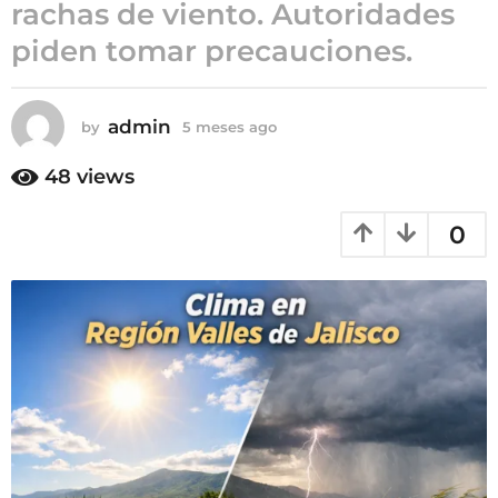
rachas de viento. Autoridades
m
piden tomar precauciones.
e
s
e
s
admin
by
5 meses ago
5
m
a
e
48
views
g
s
o
e
0
s
a
g
o