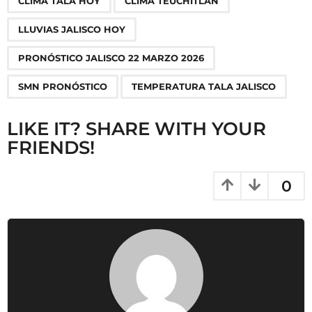
n
CLIMA TALA HOY
CLIMA TEUCHITLÁN
a
LLUVIAS JALISCO HOY
t
i
PRONÓSTICO JALISCO 22 MARZO 2026
o
SMN PRONÓSTICO
TEMPERATURA TALA JALISCO
n
LIKE IT? SHARE WITH YOUR
FRIENDS!
0