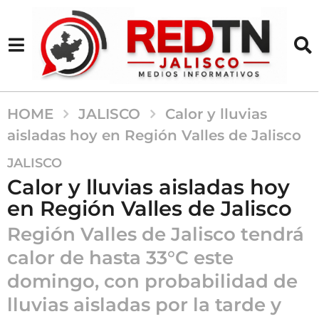
HOME
JALISCO
Calor y lluvias
aisladas hoy en Región Valles de Jalisco
5
JALISCO
m
Calor y lluvias aisladas hoy
e
en Región Valles de Jalisco
s
e
Región Valles de Jalisco tendrá
s
calor de hasta 33°C este
a
domingo, con probabilidad de
g
o
lluvias aisladas por la tarde y
5