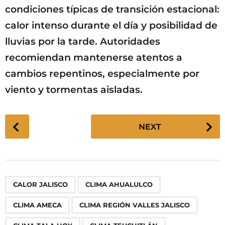
condiciones típicas de transición estacional:
calor intenso durante el día y posibilidad de
lluvias por la tarde. Autoridades
recomiendan mantenerse atentos a
cambios repentinos, especialmente por
viento y tormentas aisladas.
P
NEXT
o
s
t
P
,
,
,
,
,
,
,
,
,
CALOR JALISCO
CLIMA AHUALULCO
a
g
CLIMA AMECA
CLIMA REGIÓN VALLES JALISCO
i