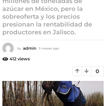
millones de toneladas de
5
azúcar en México, pero la
m
sobreoferta y los precios
e
s
presionan la rentabilidad de
e
productores en Jalisco.
s
a
g
admin
by
5 meses ago
5
o
m
e
412
views
s
e
0
s
a
g
o