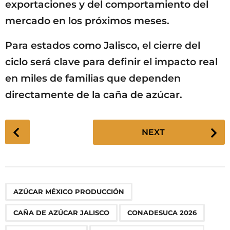
exportaciones y del comportamiento del
mercado en los próximos meses.
Para estados como Jalisco, el cierre del
ciclo será clave para definir el impacto real
en miles de familias que dependen
directamente de la caña de azúcar.
P
NEXT
o
s
t
P
,
,
,
,
,
,
,
,
,
AZÚCAR MÉXICO PRODUCCIÓN
a
g
CAÑA DE AZÚCAR JALISCO
CONADESUCA 2026
i