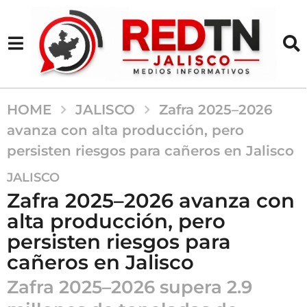
HOME
JALISCO
Zafra 2025–2026
avanza con alta producción, pero
persisten riesgos para cañeros en Jalisco
5
JALISCO
m
Zafra 2025–2026 avanza con
e
alta producción, pero
s
persisten riesgos para
e
s
cañeros en Jalisco
a
Zafra 2025–2026 supera 2.9
g
o