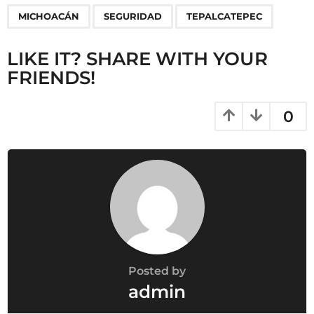
t
i
MICHOACÁN
SEGURIDAD
TEPALCATEPEC
o
n
LIKE IT? SHARE WITH YOUR
FRIENDS!
0
Posted by
admin