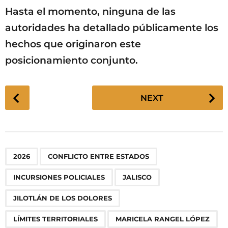
Hasta el momento, ninguna de las
autoridades ha detallado públicamente los
hechos que originaron este
posicionamiento conjunto.
P
NEXT
o
s
t
P
,
,
,
,
,
,
,
,
,
2026
CONFLICTO ENTRE ESTADOS
a
g
INCURSIONES POLICIALES
JALISCO
i
n
JILOTLÁN DE LOS DOLORES
a
LÍMITES TERRITORIALES
MARICELA RANGEL LÓPEZ